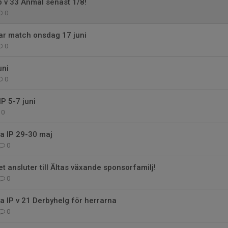
 v 33 Anmäl senast 1/8!
0
ar match onsdag 17 juni
0
uni
0
P 5-7 juni
0
a IP 29-30 maj
0
t ansluter till Ältas växande sponsorfamilj!
0
a IP v 21 Derbyhelg för herrarna
0