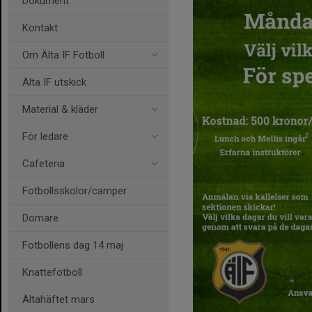
Dokument
Kontakt
Om Älta IF Fotboll
Älta IF utskick
Material & kläder
För ledare
Cafeteria
Fotbollsskolor/camper
Domare
Fotbollens dag 14 maj
Knattefotboll
Ältahäftet mars