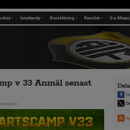
ockey
Innebandy
Konståkning
Kansliet
G:a Ältapo
amp v 33 Anmäl senast
Dela
De
De
mentarer
Ny