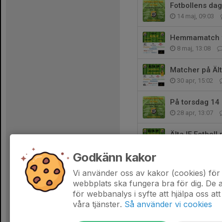
Fotbollens dag
14 maj, 09:03
Hemmamatch f
8 maj, 13:08
Matcher på Ält
30 apr, 15:02
På torsdag 14 m
28 apr, 13:07
Älta IF Fotbol
24 apr, 12:21
Godkänn kakor
Fotboll på Älta
Vi använder oss av kakor (cookies) för 
17 apr, 14:35
webbplats ska fungera bra för dig. De
för webbanalys i syfte att hjälpa oss att
våra tjänster.
Så använder vi cookies