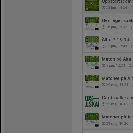
Uppstartscamp
23 jun, 14:39
Herrlaget spel
16 jun, 15:32
Älta IP 13-14 j
12 jun, 12:43
Match på Älta I
5 jun, 12:04
Matcher på Ält
29 maj, 11:51
Gårdssällskape
22 maj, 16:05
Matcher på Ält
21 maj, 19:26