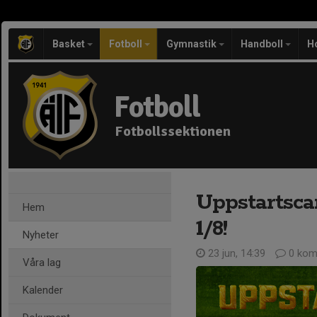
Basket
Fotboll
Gymnastik
Handboll
H
Fotboll
Fotbollssektionen
Uppstartsc
Hem
1/8!
Nyheter
23 jun, 14:39
0 kom
Våra lag
Kalender