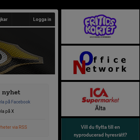
jkar
Logga in
 nyhet
la på Facebook
la på X
heter via RSS