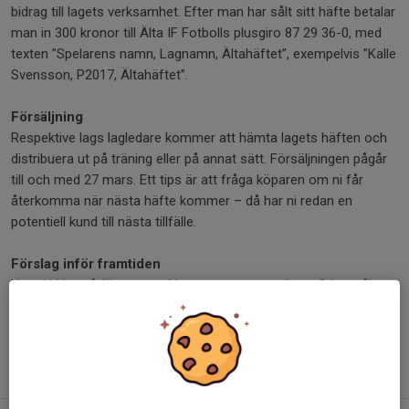
bidrag till lagets verksamhet. Efter man har sålt sitt häfte betalar
man in 300 kronor till Älta IF Fotbolls plusgiro 87 29 36-0, med
texten ”Spelarens namn, Lagnamn, Ältahäftet”, exempelvis ”Kalle
Svensson, P2017, Ältahäftet”.
Försäljning
Respektive lags lagledare kommer att hämta lagets häften och
distribuera ut på träning eller på annat sätt. Försäljningen pågår
till och med 27 mars. Ett tips är att fråga köparen om ni får
återkomma när nästa häfte kommer – då har ni redan en
potentiell kund till nästa tillfälle.
Förslag inför framtiden
Har ni idéer på företag, caféer, restauranger eller utflyktsmål
som borde vara med i framtida häften är ni varmt välkomna att
mejla kansliet på
kansliet@alta.se
.
Älta IF Fotboll