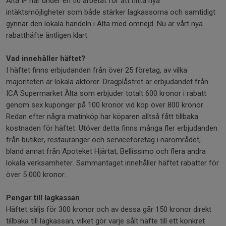
Älta IF har under en tid arbetat för att hitta nya
intäktsmöjligheter som både stärker lagkassorna och samtidigt
gynnar den lokala handeln i Älta med omnejd. Nu är vårt nya
rabatthäfte äntligen klart.
Vad innehåller häftet?
I häftet finns erbjudanden från över 25 företag, av vilka
majoriteten är lokala aktörer. Dragplåstret är erbjudandet från
ICA Supermarket Älta som erbjuder totalt 600 kronor i rabatt
genom sex kuponger på 100 kronor vid köp över 800 kronor.
Redan efter några matinköp har köparen alltså fått tillbaka
kostnaden för häftet. Utöver detta finns många fler erbjudanden
från butiker, restauranger och serviceföretag i närområdet,
bland annat från Apoteket Hjärtat, Bellissimo och flera andra
lokala verksamheter. Sammantaget innehåller häftet rabatter för
över 5 000 kronor.
Pengar till lagkassan
Häftet säljs för 300 kronor och av dessa går 150 kronor direkt
tillbaka till lagkassan, vilket gör varje sålt häfte till ett konkret