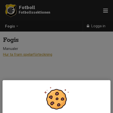
Fotboll
Fotbollssektionen
Logga in
Fogis
Fogis
Manualer
Hur ta fram spelarförteckning