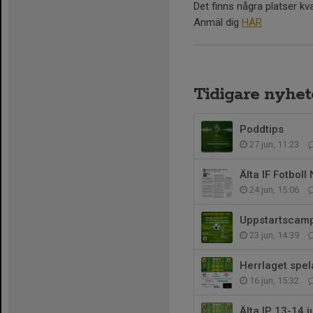
Det finns några platser k
Anmäl dig
HÄR
Tidigare nyhet
Poddtips
27 jun, 11:23
Älta IF Fotboll
24 jun, 15:06
Uppstartscamp
23 jun, 14:39
Herrlaget spel
16 jun, 15:32
Älta IP 13-14 j