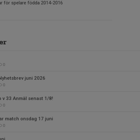
var för spelare födda 2014-2016
er
0
 Nyhetsbrev juni 2026
0
 v 33 Anmäl senast 1/8!
0
ar match onsdag 17 juni
0
uni