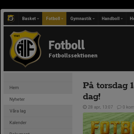
Basket
Fotboll
Gymnastik
Handboll
H
Fotboll
Fotbollssektionen
På torsdag 1
Hem
dag!
Nyheter
28 apr, 13:07
0 kom
Våra lag
Kalender