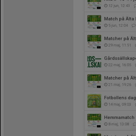
12 jun, 12:43
Match på Älta I
5 jun, 12:04
Matcher på Ält
29 maj, 11:51
Gårdssällskape
22 maj, 16:05
Matcher på Ält
21 maj, 19:26
Fotbollens dag
14 maj, 09:03
Hemmamatch f
8 maj, 13:08