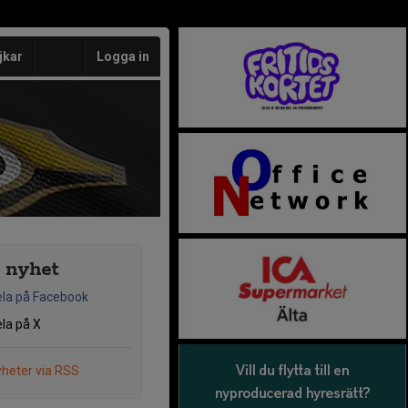
jkar
Logga in
 nyhet
la på Facebook
la på X
heter via RSS