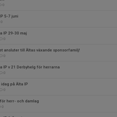
0
P 5-7 juni
0
a IP 29-30 maj
0
t ansluter till Ältas växande sponsorfamilj!
0
a IP v 21 Derbyhelg för herrarna
0
 idag på Älta IP
0
ör herr- och damlag
0