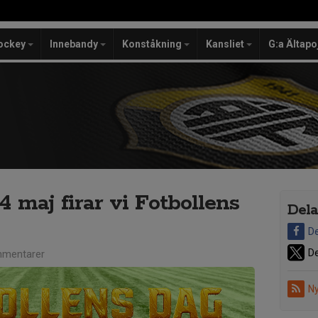
ockey
Innebandy
Konståkning
Kansliet
G:a Ältapo
4 maj firar vi Fotbollens
Dela
De
De
mentarer
Ny