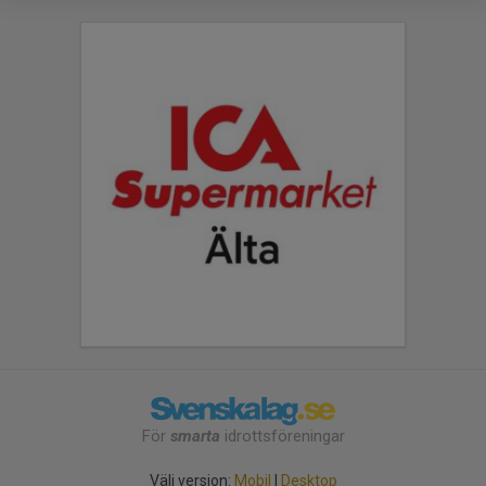
För
smarta
idrottsföreningar
Välj version:
Mobil
|
Desktop