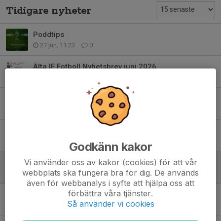
Tidigare nyheter
Poddtips
27 jun, 11:23
0
Älta IF Fotboll Nyhetsbrev juni 2026
24 jun, 15:06
0
Uppstartscamp v 33 Anmäl senast 1/8!
23 jun, 14:39
0
Herrlaget spelar match onsdag 17 juni
16 jun, 15:32
0
Godkänn kakor
Vi använder oss av kakor (cookies) för att vår
Älta IP 13-14 juni
webbplats ska fungera bra för dig. De används
12 jun, 12:43
0
även för webbanalys i syfte att hjälpa oss att
förbättra våra tjänster.
Match på Älta IP 5-7 juni
Så använder vi cookies
5 jun, 12:04
0