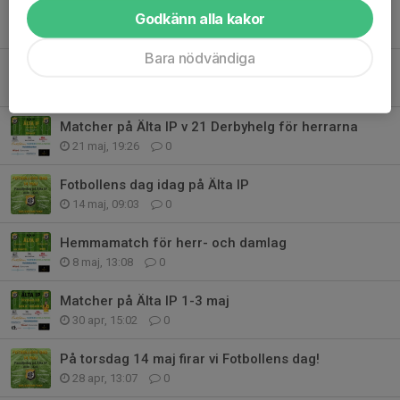
Matcher på Älta IP 29-30 maj
Godkänn alla kakor
29 maj, 11:51
0
Bara nödvändiga
Gårdssällskapet ansluter till Ältas växande sponsorfamilj!
22 maj, 16:05
0
Matcher på Älta IP v 21 Derbyhelg för herrarna
21 maj, 19:26
0
Fotbollens dag idag på Älta IP
14 maj, 09:03
0
Hemmamatch för herr- och damlag
8 maj, 13:08
0
Matcher på Älta IP 1-3 maj
30 apr, 15:02
0
På torsdag 14 maj firar vi Fotbollens dag!
28 apr, 13:07
0