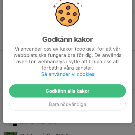
12 jun, 12:43
0
Match på Älta IP 5-7 juni
5 jun, 12:04
0
Godkänn kakor
Matcher på Älta IP 29-30 maj
29 maj, 11:51
0
Vi använder oss av kakor (cookies) för att vår
webbplats ska fungera bra för dig. De används
Gårdssällskapet ansluter till Ältas växande sponsorfamilj!
även för webbanalys i syfte att hjälpa oss att
22 maj, 16:05
0
förbättra våra tjänster.
Så använder vi cookies
Matcher på Älta IP v 21 Derbyhelg för herrarna
21 maj, 19:26
0
Godkänn alla kakor
Fotbollens dag idag på Älta IP
14 maj, 09:03
0
Bara nödvändiga
Hemmamatch för herr- och damlag
8 maj, 13:08
0