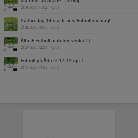
Matcher på Älta IP 1-3 maj
30 apr, 15:02
0
På torsdag 14 maj firar vi Fotbollens dag!
28 apr, 13:07
0
Älta IF Fotboll matcher vecka 17
24 apr, 12:21
0
Fotboll på Älta IP 17-19 april
17 apr, 14:35
0