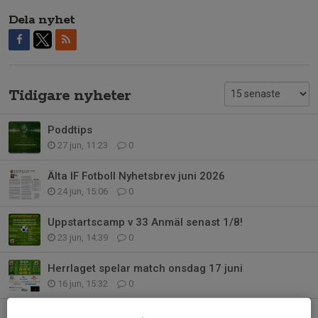
Dela nyhet
Tidigare nyheter
Poddtips
27 jun, 11:23
0
Älta IF Fotboll Nyhetsbrev juni 2026
24 jun, 15:06
0
Uppstartscamp v 33 Anmäl senast 1/8!
23 jun, 14:39
0
Herrlaget spelar match onsdag 17 juni
16 jun, 15:32
0
Älta IP 13-14 juni