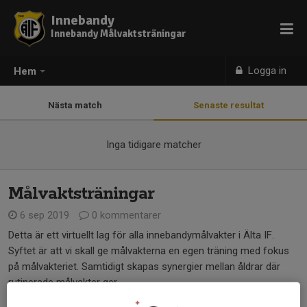
Innebandy
Innebandy Målvaktsträningar
Logga in
Hem
Nästa match
Senaste resultat
Inga tidigare matcher
Målvaktsträningar
6 sep 2019
0 kommentarer
Detta är ett virtuellt lag för alla innebandymålvakter i Älta IF.
Syftet är att vi skall ge målvakterna en egen träning med fokus
på målvakteriet. Samtidigt skapas synergier mellan åldrar där
rutinerade målvakter ger...
Läs mer