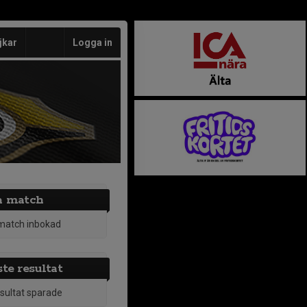
jkar
Logga in
a match
match inbokad
te resultat
esultat sparade