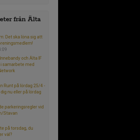
ter från Älta
m: Det ska löna sig att
öreningsmedlem!
4:09
 Innebandy och Älta IF
l i samarbete med
 Network
ön Runt på lördag 25/4 -
dig nu eller på lördag
e parkeringsregler vid
en/Stavan
e på torsdag, du
r väl?