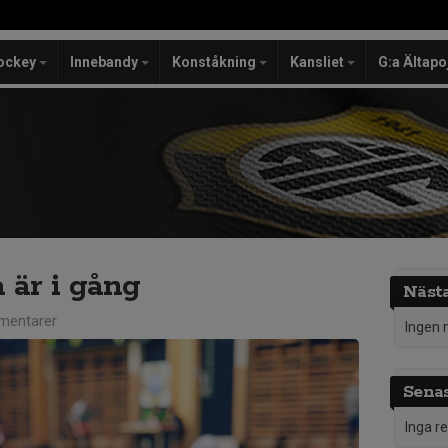
ockey
Innebandy
Konståkning
Kansliet
G:a Ältapo
 är i gång
Näst
mentarer
Ingen 
Senas
Inga r