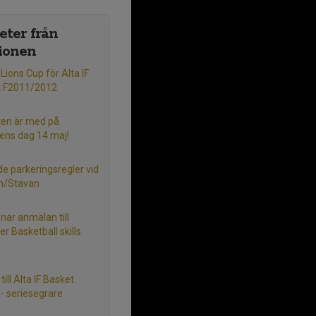
ter från
ionen
i Lions Cup för Älta IF
t F2011/2012
en är med på
lens dag 14 maj!
e parkeringsregler vid
en/Stavan
nar anmälan till
 Basketball skills
 till Älta IF Basket
- seriesegrare