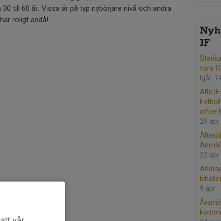
30 till 60 år. Vissa är på typ nybörjare nivå och andra
 har roligt ändå!
Nyhe
IF
Stadiu
vara f
Igår, 1
Älta IF
Fotbol
office
29 apr
Ältasj
Anmäl 
22 apr
Ändrad
Ishall
9 apr
Årsmöt
komme
att vår