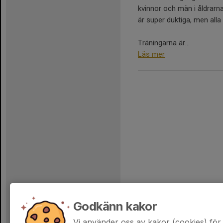
kvinnor och män i åldrarna 
är super duktiga, men alla
Träningarna är...
Läs mer
Godkänn kakor
Vi använder oss av kakor (cookies) för 