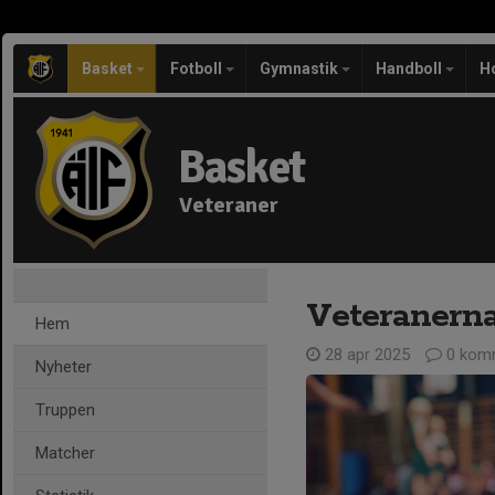
Basket
Fotboll
Gymnastik
Handboll
H
Basket
Veteraner
Veteranerna
Hem
28 apr 2025
0 kom
Nyheter
Truppen
Matcher