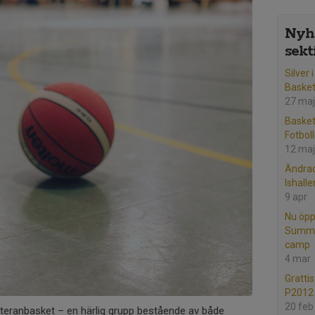
Nyhe
sekt
Silver 
Baske
27 maj
Basket
Fotbol
12 maj
Ändrad
Ishall
9 apr
Nu öpp
Summer
camp
4 mar
Grattis
P2012 
20 feb
Veteranbasket – en härlig grupp bestående av både