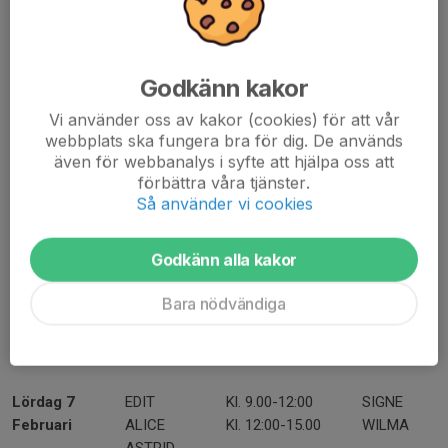
Lördag 29
AMIRA
november
EDIT
ASTRID
Godkänn kakor
Lördag 24
AMIRA
Vi använder oss av kakor (cookies) för att vår
webbplats ska fungera bra för dig. De används
januari
SIRI
även för webbanalys i syfte att hjälpa oss att
PENNY
förbättra våra tjänster.
Så använder vi cookies
Lördag 31
WILMA
Kl. 9.00-12:00
EDIT
Januari
ASTRID
Kl. 9.00-14.00
SIRI
Godkänn alla kakor
ALICE
Bara nödvändiga
Söndag 1 Feb
SIRI
SIGGE
AMIRA
Lördag 7
EDIT
Kl. 9.00-12:00
SIGNE
Februari
ALICE
Kl. 12:00-15.00
WILMA