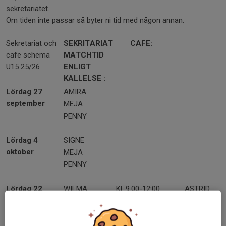
sekretariatet.
Om tiden inte passar så byter ni tid med någon annan.
Sekretariat och
SEKRITARIAT
CAFE:
cafe schema
MATCHTID
U15 25/26
ENLIGT
KALLELSE :
Lördag 27
AMIRA
september
MEJA
PENNY
Lördag 4
SIGNE
oktober
MEJA
PENNY
Lördag 22
WILMA
Kl. 9.00-12:00
ASTRID
november
SIGNE
Kl. 12.00-15.00
PENNY
EDIT