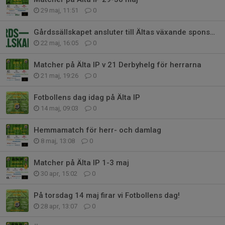
29 maj, 11:51
0
Gårdssällskapet ansluter till Ältas växande sponsorfamilj!
22 maj, 16:05
0
Matcher på Älta IP v 21 Derbyhelg för herrarna
21 maj, 19:26
0
Fotbollens dag idag på Älta IP
14 maj, 09:03
0
Hemmamatch för herr- och damlag
8 maj, 13:08
0
Matcher på Älta IP 1-3 maj
30 apr, 15:02
0
På torsdag 14 maj firar vi Fotbollens dag!
28 apr, 13:07
0