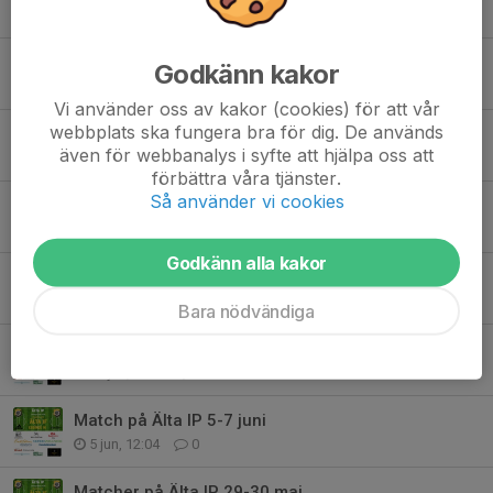
Tidigare nyheter
Poddtips
Godkänn kakor
27 jun, 11:23
0
Vi använder oss av kakor (cookies) för att vår
webbplats ska fungera bra för dig. De används
Älta IF Fotboll Nyhetsbrev juni 2026
även för webbanalys i syfte att hjälpa oss att
24 jun, 15:06
0
förbättra våra tjänster.
Så använder vi cookies
Uppstartscamp v 33 Anmäl senast 1/8!
23 jun, 14:39
0
Godkänn alla kakor
Herrlaget spelar match onsdag 17 juni
16 jun, 15:32
0
Bara nödvändiga
Älta IP 13-14 juni
12 jun, 12:43
0
Match på Älta IP 5-7 juni
5 jun, 12:04
0
Matcher på Älta IP 29-30 maj