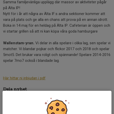
Samma familjevänliga upplägg där massor av aktiviteter pågår
på Älta IP!
Nytt för i år att några av Älta IF:s andra sektioner kommer att
vara på plats och ge alla en chans att prova på en annan idrott.
Boka in 14 maj för en heldag på Älta IP. Cafeterian är öppen och
vi startar grillen så att ni kan köpa våra goda hamburgare
Wallenstam-yran.
Vi delar in alla spelare i olika lag, sen spelar vi
matcher. Vi blandar pojkar och flickor 2017 och 2018 och spelar
5mot5. Det brukar vara roligt och spännande! Spelare 2014-2016
spelar 7mo7 också i blandade lag.
Här hittar ni inbjudan i pdf
Dela nyhet