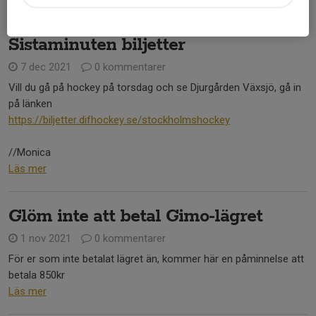
Sistaminuten biljetter
7 dec 2021
0 kommentarer
Vill du gå på hockey på torsdag och se Djurgården Växsjö, gå in
på länken
https://biljetter.difhockey.se/stockholmshockey
//Monica
Läs mer
Glöm inte att betal Gimo-lägret
1 nov 2021
0 kommentarer
För er som inte betalat lägret än, kommer här en påminnelse att
betala 850kr
Läs mer