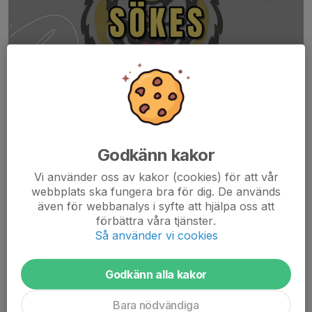
Godkänn kakor
Vi använder oss av kakor (cookies) för att vår
Fysansvarig till kommande U16 2025/2025.
webbplats ska fungera bra för dig. De används
även för webbanalys i syfte att hjälpa oss att
Vi söker dej som har en bakgrund inom träning och hälsa och vill
förbättra våra tjänster.
jobba med ungdomar.
Så använder vi cookies
Uppdraget inriktar sig till framförallt vårt U16 lag med födda 2010
Godkänn alla kakor
men även andra uppdrag kan tillkomma....
Bara nödvändiga
Läs mer