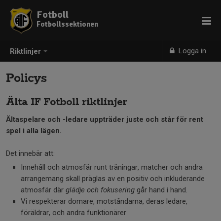
Fotboll
Fotbollssektionen
Logga in
Riktlinjer
Policys
Älta IF Fotboll riktlinjer
Ältaspelare och -ledare uppträder juste och står för rent
spel i alla lägen.
Det innebär att:
Innehåll och atmosfär runt träningar, matcher och andra
arrangemang skall präglas av en positiv och inkluderande
atmosfär där
glädje och fokusering
går hand i hand.
Vi respekterar domare, motståndarna, deras ledare,
föräldrar, och andra funktionärer