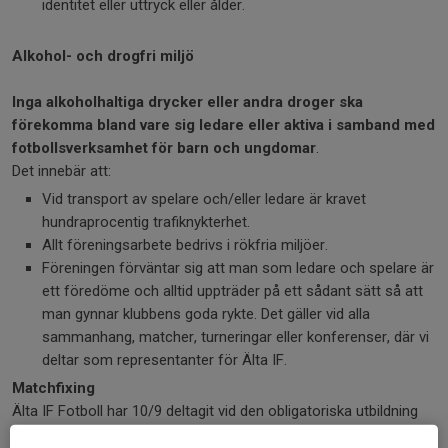
identitet eller uttryck eller ålder.
Alkohol- och drogfri miljö
Inga alkoholhaltiga drycker eller andra droger ska
förekomma bland vare sig ledare eller aktiva i samband med
fotbollsverksamhet för barn och ungdomar
.
Det innebär att:
Vid transport av spelare och/eller ledare är kravet
hundraprocentig trafiknykterhet.
Allt föreningsarbete bedrivs i rökfria miljöer.
Föreningen förväntar sig att man som ledare och spelare är
ett föredöme och alltid uppträder på ett sådant sätt så att
man gynnar klubbens goda rykte. Det gäller vid alla
sammanhang, matcher, turneringar eller konferenser, där vi
deltar som representanter för Älta IF.
Matchfixing
Älta IF Fotboll har 10/9 deltagit vid den obligatoriska utbildning
som StFF arrangerade.