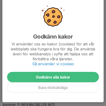
Älta IF Handboll kommer att vara med på Fotbollens dag den 14
maj. Alla är välkomna till Älta IP och prova på fotboll, handboll
och basket!
Godkänn kakor
Ingen föranmälan till aktiviteterna.
Vi använder oss av kakor (cookies) för att vår
Wallenstam-yran är till för fotbollsspelarna...
webbplats ska fungera bra för dig. De används
Läs mer
även för webbanalys i syfte att hjälpa oss att
förbättra våra tjänster.
Så använder vi cookies
Ändrade parkeringsregler vid
Ishallen/Stavan
Godkänn alla kakor
9 apr, 19:29
0 kommentarer
Bara nödvändiga
Parkeringsbolaget har ändrat reglerna för den lilla parkeringen vid
ishallen (den som ligger vid Allianskyrkan). Det är fortfarande fri
parkering i 3 timmar MEN du måste registrera dig i appen när du
kommer. P-SKIVAN GÄLLER INTE....