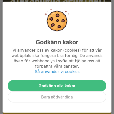
Det finns några platser kvar till Summer Basketball skills camp
grupp 2 för spelare födda 2013-2014!
Säkra din plats genom att anmäla dig här och nu.
Läs mer
Godkänn kakor
Älta IF Basket Summer Camp
Vi använder oss av kakor (cookies) för att vår
webbplats ska fungera bra för dig. De används
14 mar 2023
0 kommentarer
även för webbanalys i syfte att hjälpa oss att
förbättra våra tjänster.
Så använder vi cookies
Godkänn alla kakor
Bara nödvändiga