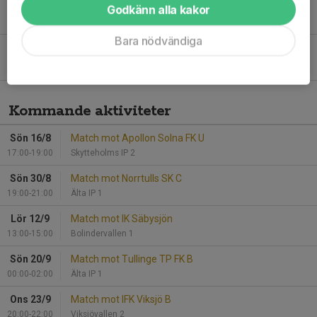
Silverfest!
Godkänn alla kakor
3 nov 2013
0
Bara nödvändiga
Höstens träningsprogram spikat!
3 nov 2013
0
Kommande aktiviteter
Sön 16/8
Match mot Apollon Solna FK U
17:00-19:00
Skytteholms IP 2
Sön 30/8
Match mot Norrtulls SK C
19:00-21:00
Älta IP 1
Lör 12/9
Match mot IK Säbysjön
13:00-15:00
Bolindervallen 1
Sön 20/9
Match mot Tullinge TP FK B
00:00-02:00
Älta IP 1
Ons 23/9
Match mot IFK Viksjö B
20:00-22:00
Viksjövallen 2