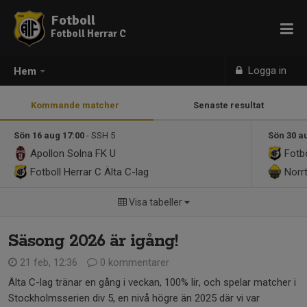
Fotboll
Fotboll Herrar C
Logga in
Hem
Kommande matcher
Senaste resultat
Sön 16 aug 17:00
- SSH 5
Sön 30 a
Apollon Solna FK U
Fotbo
Fotboll Herrar C
Älta C-lag
Norrt
Visa tabeller
Säsong 2026 är igång!
21 feb, 12:36
0 kommentarer
Älta C-lag tränar en gång i veckan, 100% lir, och spelar matcher i
Stockholmsserien div 5, en nivå högre än 2025 där vi var