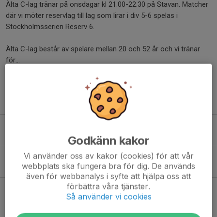
Älta C-lag tränar på onsdagar kl 21.00-22.30 på Stavan. Matcher
där vi möter reservlag till lag som lirar i div 5-6 spelas i
Stockholmsserien Reserv 6.
Älta C-lag består av spelare mellan 20 och 52 år och vi tränar
för...
Läs mer
Fler nyheter
Säsong 2022 är i gång!
21 mar 2022
2
Godkänn kakor
Vi använder oss av kakor (cookies) för att vår
Älta C-lag seriesegrare 2016!
webbplats ska fungera bra för dig. De används
25 okt 2016
0
även för webbanalys i syfte att hjälpa oss att
förbättra våra tjänster.
Höstsäsongen igång igen!
Så använder vi cookies
31 jul 2014
0