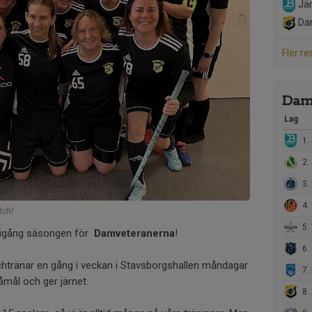
Jär
Da
Fler re
Dam
Lag
1. 
2.
3.
4.
tch!
5. 
a igång säsongen för
Damveteranerna
!
6. R
atchtränar en gång i veckan i Stavsborgshallen måndagar
7.
våmål och ger järnet.
8. 