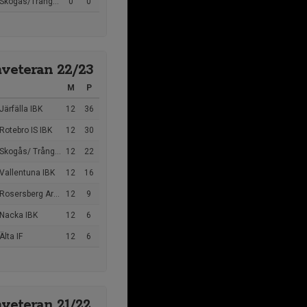
kogås/Trångsunds IBK
0
0
veteran 22/23
M
P
Järfälla IBK
12
36
Rotebro IS IBK
12
30
kogås/ Trångsunds IBK
12
22
Vallentuna IBK
12
16
osersberg Arlanda IBK
12
9
 Nacka IBK
12
6
Älta IF
12
6
veteran 21/22