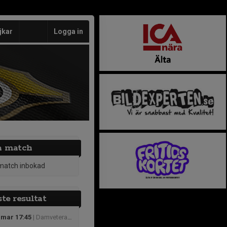
jkar
Logga in
a match
match inbokad
te resultat
 mar 17:45
| Damveteran (Stockholm)