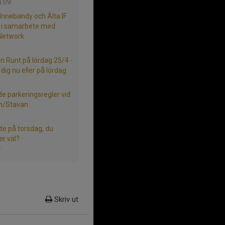
4:09
 Innebandy och Älta IF
l i samarbete med
 Network
ön Runt på lördag 25/4 -
dig nu eller på lördag
e parkeringsregler vid
en/Stavan
e på torsdag, du
r väl?
r
Skriv ut