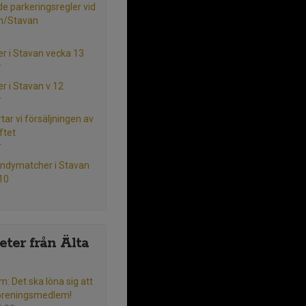
e parkeringsregler vid
en/Stavan
r i Stavan vecka 13
r
r i Stavan v 12
r
tar vi försäljningen av
ftet
r
ndymatcher i Stavan
10
ter från Älta
m: Det ska löna sig att
öreningsmedlem!