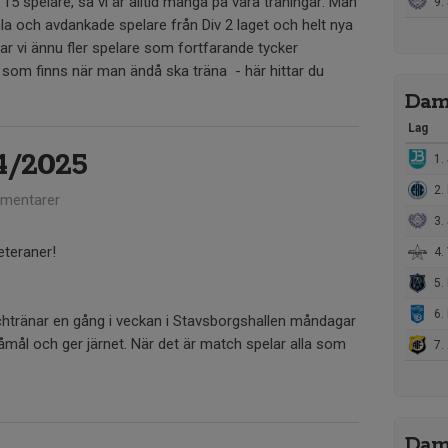
15 spelare, så vi är alltid många på våra träningar. Man
9. S
la och avdankade spelare från Div 2 laget och helt nya
nar vi ännu fler spelare som fortfarande tycker
e som finns när man ändå ska träna - här hittar du
Dam
Lag
4/2025
1. 
2. 
mentarer
3. S
eteraner!
4. 
5. R
6.
atchtränar en gång i veckan i Stavsborgshallen måndagar
tvåmål och ger järnet. När det är match spelar alla som
7. 
Dam