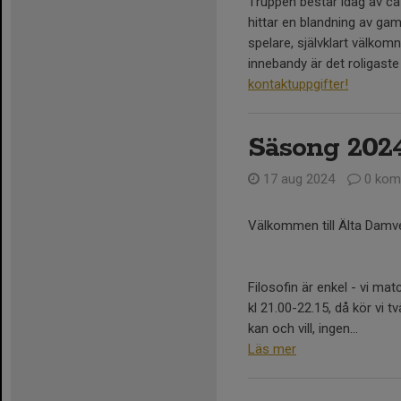
Truppen består idag av ca 
hittar en blandning av gam
spelare, självklart välkom
innebandy är det roligast
kontaktuppgifter
!
Säsong 202
17 aug 2024
0 kom
Välkommen till Älta Damv
Filosofin är enkel - vi m
kl 21.00-22.15, då kör vi 
kan och vill, ingen...
Läs mer