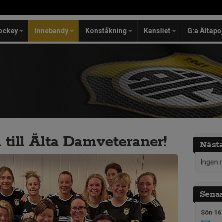
ockey
Innebandy
Konståkning
Kansliet
G:a Ältapo
ill Älta Damveteraner!
Näst
Ingen 
Senas
Sön 16