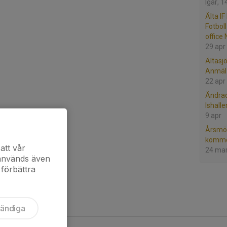
Igår, 1
Älta IF
Fotbol
office
29 apr
Ältasj
Anmäl 
22 apr
Ändrad
Ishall
9 apr
Årsmöt
komme
att vår
24 ma
 används även
 förbättra
vändiga