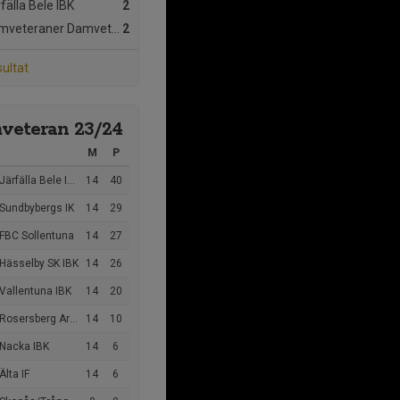
fälla Bele IBK
2
mveteraner
Damveteran
2
sultat
veteran 23/24
M
P
Järfälla Bele IBK
14
40
 Sundbybergs IK
14
29
 FBC Sollentuna
14
27
 Hässelby SK IBK
14
26
Vallentuna IBK
14
20
osersberg Arlanda IBK
14
10
 Nacka IBK
14
6
Älta IF
14
6