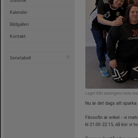
Statistik
Kalender
Bildgalleri
Kontakt
Serietabell
Laget från säsongens sista ma
Nu är det dags att spark
Filosofin är enkel - vi m
kl 21.00-22.15, då kör vi t