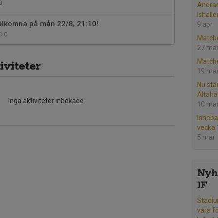
0
Ändrad
Ishall
Välkomna på mån 22/8, 21:10!
9 apr
0
Matche
27 ma
Matche
viteter
19 ma
Nu star
Ältahä
Inga aktiviteter inbokade
10 ma
Inneba
vecka 
5 mar
Nyhe
IF
Stadiu
vara f