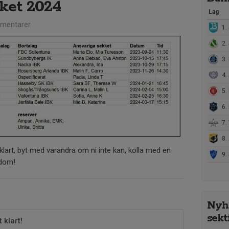
ket 2024
Lag
mentarer
1. 
2.
3. 
4. S
5. 
6. R
7. 
8. 
lart, byt med varandra om ni inte kan, kolla med en
9. 
ngdom!
Nyhe
sekt
klart!