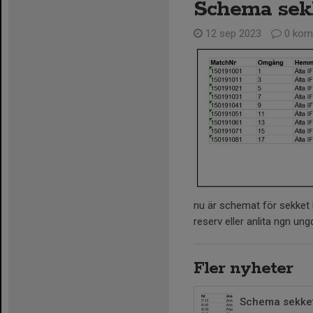
Schema sek
12 sep 2023
0 kom
nu är schemat för sekket k
reserv eller anlita ngn u
Fler nyheter
Schema sekket 