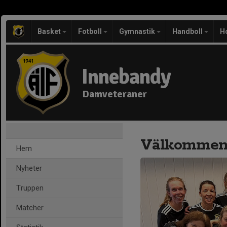
Basket
Fotboll
Gymnastik
Handboll
H
Innebandy
Damveteraner
Välkommen t
Hem
Nyheter
Truppen
Matcher