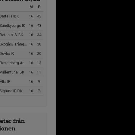
M
P
Järfälla IBK
16
45
 Sundbybergs IK
16
43
Rotebro IS IBK
16
34
kogås/ Trångsunds IBK
16
30
Duvbo IK
16
20
osersberg Arlanda IBK
16
13
Vallentuna IBK
16
11
Älta IF
16
9
Sigtuna IF IBK
16
7
ter från
ionen