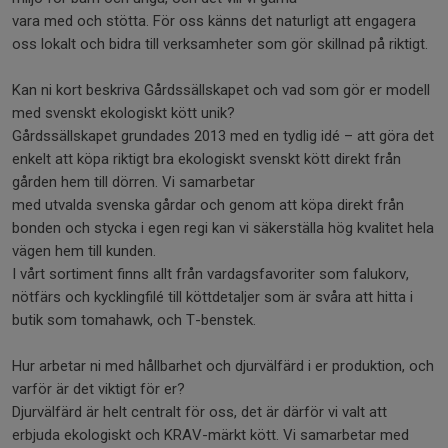
vara med och stötta. För oss känns det naturligt att engagera
oss lokalt och bidra till verksamheter som gör skillnad på riktigt.
Kan ni kort beskriva Gårdssällskapet och vad som gör er modell
med svenskt ekologiskt kött unik?
Gårdssällskapet grundades 2013 med en tydlig idé – att göra det
enkelt att köpa riktigt bra ekologiskt svenskt kött direkt från
gården hem till dörren. Vi samarbetar
med utvalda svenska gårdar och genom att köpa direkt från
bonden och stycka i egen regi kan vi säkerställa hög kvalitet hela
vägen hem till kunden.
I vårt sortiment finns allt från vardagsfavoriter som falukorv,
nötfärs och kycklingfilé till köttdetaljer som är svåra att hitta i
butik som tomahawk, och T-benstek.
Hur arbetar ni med hållbarhet och djurvälfärd i er produktion, och
varför är det viktigt för er?
Djurvälfärd är helt centralt för oss, det är därför vi valt att
erbjuda ekologiskt och KRAV-märkt kött. Vi samarbetar med