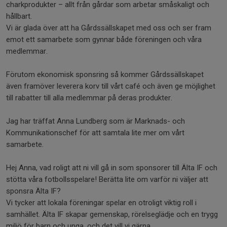
charkprodukter – allt från gårdar som arbetar småskaligt och
hållbart.
Vi är glada över att ha Gårdssällskapet med oss och ser fram
emot ett samarbete som gynnar både föreningen och våra
medlemmar.
Förutom ekonomisk sponsring så kommer Gårdssällskapet
även framöver leverera korv till vårt café och även ge möjlighet
till rabatter till alla medlemmar på deras produkter.
Jag har träffat Anna Lundberg som är Marknads- och
Kommunikationschef för att samtala lite mer om vårt
samarbete.
Hej Anna, vad roligt att ni vill gå in som sponsorer till Älta IF och
stötta våra fotbollsspelare! Berätta lite om varför ni väljer att
sponsra Älta IF?
Vi tycker att lokala föreningar spelar en otroligt viktig roll i
samhället. Älta IF skapar gemenskap, rörelseglädje och en trygg
miljö för barn och unga, och det vill vi gärna