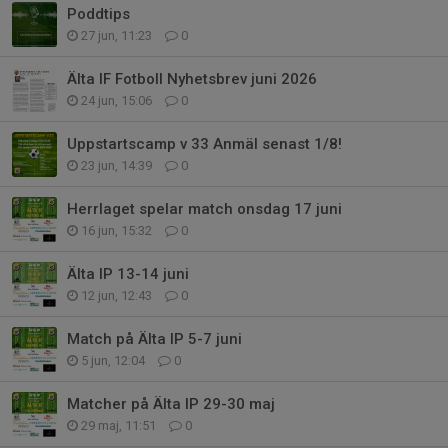
Poddtips
27 jun, 11:23
0
Älta IF Fotboll Nyhetsbrev juni 2026
24 jun, 15:06
0
Uppstartscamp v 33 Anmäl senast 1/8!
23 jun, 14:39
0
Herrlaget spelar match onsdag 17 juni
16 jun, 15:32
0
Älta IP 13-14 juni
12 jun, 12:43
0
Match på Älta IP 5-7 juni
5 jun, 12:04
0
Matcher på Älta IP 29-30 maj
29 maj, 11:51
0