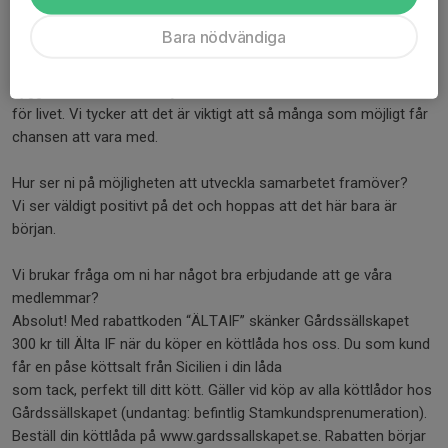
Varför tycker ni att breddidrott är viktig att stödja?
Bara nödvändiga
Breddidrotten ger barn och unga möjlighet att röra på sig, ha
roligt och känna gemenskap oavsett nivå eller bakgrund. Det
bygger både hälsa och självförtroende
för livet. Vi tycker att det är viktigt att så många som möjligt får
chansen att vara med.
Hur ser ni på möjligheten att utveckla samarbetet framöver?
Vi ser väldigt positivt på det och hoppas att det här bara är
början.
Vi brukar fråga om ni har något bra erbjudande att ge våra
medlemmar?
Absolut! Med rabattkoden “ÄLTAIF” skänker Gårdssällskapet
300 kr till Älta IF när du köper en köttlåda hos oss. Du som kund
får en påse köttsalt från Sicilien i din låda
som tack, perfekt till ditt kött. Gäller vid köp av alla köttlådor hos
Gårdssällskapet (undantag: befintlig Stamkundsprenumeration).
Beställ din köttlåda på www.gardssallskapet.se. Rabatten börjar