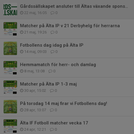
Gårdssällskapet ansluter till Ältas växande sponsorfamilj!
22 maj, 16:05
0
Matcher på Älta IP v 21 Derbyhelg för herrarna
21 maj, 19:26
0
Fotbollens dag idag på Älta IP
14 maj, 09:03
0
Hemmamatch för herr- och damlag
8 maj, 13:08
0
Matcher på Älta IP 1-3 maj
30 apr, 15:02
0
På torsdag 14 maj firar vi Fotbollens dag!
28 apr, 13:07
0
Älta IF Fotboll matcher vecka 17
24 apr, 12:21
0