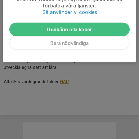
tillsammans och känner samhörighet med andra medlemmar i
förbättra våra tjänster.
Älta IF oavsett idrott.
Så använder vi cookies
Att i med- och motgång vara en del i en kamratskap oavsett om
vi är idrottare, ledare, förälder eller supporter.
Godkänn alla kakor
Utveckling
– handlar om att stimulera alla sinnen. Att utveckla
Bara nödvändiga
tillit till sin egen förmåga och att utveckla både självkänsla och
självförtroende. Utveckling handlar också om att vara nyfiken.
Om att få nya kunskaper och färdigheter och om att hitta och
utveckla egna sätt att lära.
Älta IF:s värdegrundsfolder
HÄR