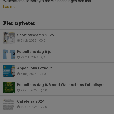
Wallenstams fotbollsyra där vi blandar lagen och lirar....
Läs mer
Fler nyheter
Sportlovscamp 2025
5 feb 2025
0
Fotbollens dag 6 juni
23 maj 2024
0
Appen ’Min Fotboll’!
5 maj 2024
0
Fotbollens dag 6/6 med Wallenstams fotbollsyra
29 apr 2024
0
Cafeteria 2024
10 apr 2024
0