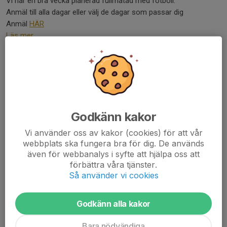
Vi har en bra vecka planerad fullmatad med fotboll.
Anmäl till alla dagar eller välj de dagar som passar dig
Anmäl
HÄR
Läs mer
Fotbollens dag 6 juni + Wallenstam-
yran
2 jun 2025
0 kommentarer
Godkänn kakor
Vi använder oss av kakor (cookies) för att vår
webbplats ska fungera bra för dig. De används
även för webbanalys i syfte att hjälpa oss att
förbättra våra tjänster.
Så använder vi cookies
Godkänn alla kakor
Bara nödvändiga