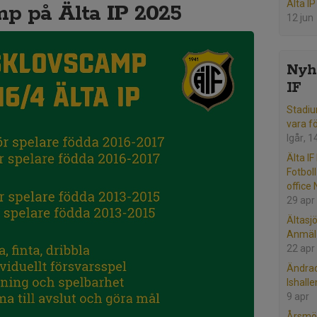
Älta IP
p på Älta IP 2025
12 jun
Nyhe
IF
Stadiu
vara f
Igår, 1
Älta IF
Fotbol
office
29 apr
Ältasj
Anmäl 
22 apr
Ändrad
Ishall
9 apr
Årsmöt