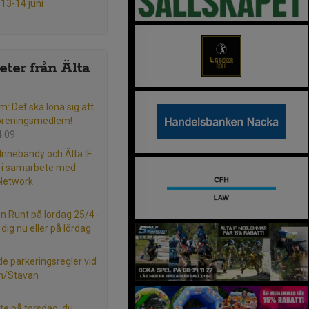
 13-14 juni
ter från Älta
m: Det ska löna sig att
öreningsmedlem!
4:09
 Innebandy och Älta IF
l i samarbete med
 Network
ön Runt på lördag 25/4 -
dig nu eller på lördag
e parkeringsregler vid
en/Stavan
e på torsdag, du