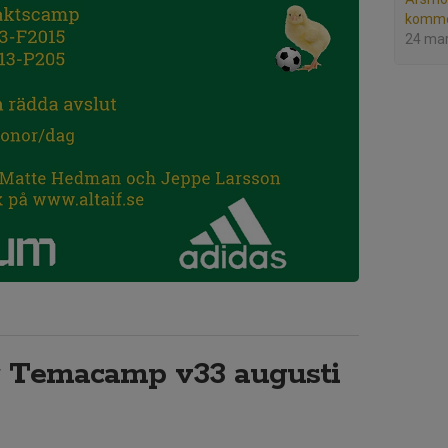
komme
24 ma
r Temacamp v33 augusti