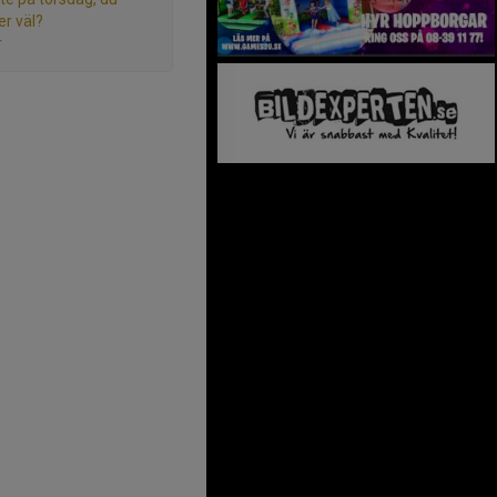
r väl?
r