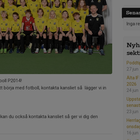
Senas
Inga r
Nyhe
sekt
Poddti
27 jun
Älta IF
boll P2014!
2026
t börja med fotboll, kontakta kansliet så lägger vi in
24 jun
Uppsta
senast
23 jun
et kan du också kontakta kansliet så ger vi dig den
Herrla
onsdag
16 jun