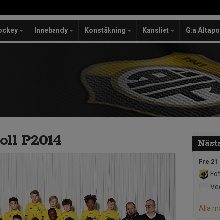
ockey
Innebandy
Konståkning
Kansliet
G:a Ältapo
oll P2014
Näst
Fre 21
Fot
Veg
Alla m