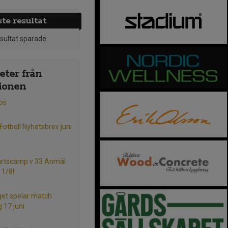
te resultat
esultat sparade
ter från
ionen
ps
 Fotboll Nyhetsbrev juni
rtscamp v 33 Anmäl
 1/8!
get spelar match
 17 juni