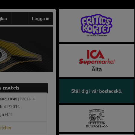
jkar
Logga in
a match
 aug 18:45
| P2014- 4
boll P2014
a FC 1
atcher