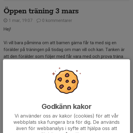
Öppen träning 3 mars
1 mar, 19:07
0 kommentarer
Hej!
Vi vill bara påminna om att barnen gärna får ta med sig en
förälder på träningen på tisdag om man vill och kan. Tanken är
att den förälder som följer med får vara med och prova träna
med oss. Vi ser fram emot att...
Läs mer
Ny gymnastiktermin!
8 feb, 09:29
0 kommentarer
Godkänn kakor
Nu är vi äntligen igång med en ny gymnastiktermin! Här kommer
lite allmän information.
Vi använder oss av kakor (cookies) för att vår
webbplats ska fungera bra för dig. De används
även för webbanalys i syfte att hjälpa oss att
Vi kör på som vanligt fram till uppvisningen som planeras till 10