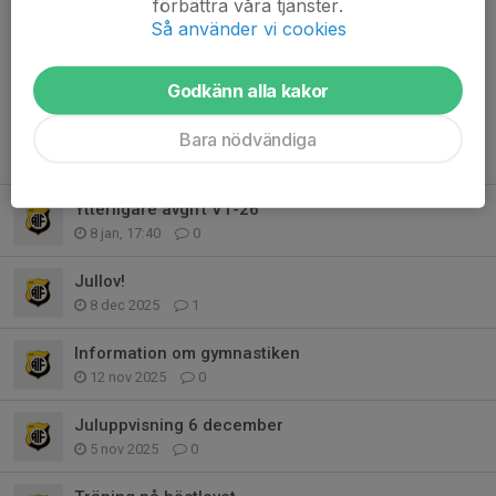
förbättra våra tjänster.
maj, med uppehåll för sportlov och påsklov.
Så använder vi cookies
Den här terminen kommer...
Läs mer
Godkänn alla kakor
Bara nödvändiga
Fler nyheter
Ytterligare avgift VT-26
8 jan, 17:40
0
Jullov!
8 dec 2025
1
Information om gymnastiken
12 nov 2025
0
Juluppvisning 6 december
5 nov 2025
0