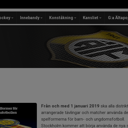
ockey
Innebandy
Konståkning
Kansliet
G:a Ältapo
Från och med 1 januari 2019
ska alla distri
arrangerade tävlingar och matcher använda de
spelformerna för barn- och ungdomsfotboll.
Stockholm kommer att börja använda de nya 