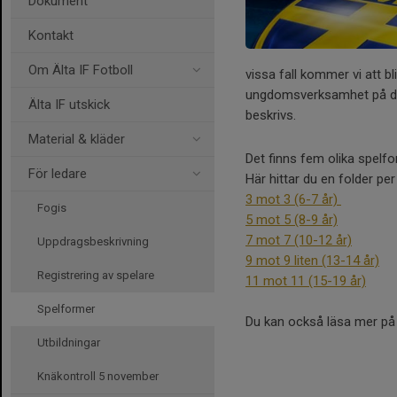
Dokument
Kontakt
Om Älta IF Fotboll
vissa fall kommer vi att 
ungdomsverksamhet på de b
Älta IF utskick
beskrivs.
Material & kläder
Det finns fem olika spelf
För ledare
Här hittar du en folder pe
3 mot 3 (6-7 år)
Fogis
5 mot 5 (8-9 år)
7 mot 7 (10-12 år)
Uppdragsbeskrivning
9 mot 9 liten (13-14 år)
Registrering av spelare
11 mot 11 (15-19 år)
Spelformer
Du kan också läsa mer p
Utbildningar
Knäkontroll 5 november