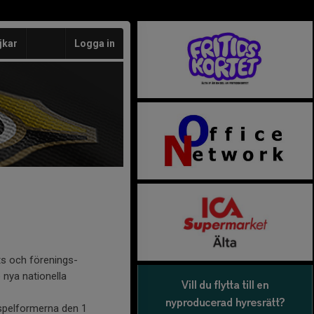
jkar
Logga in
kts och förenings­
 nya nationella
spelformerna den 1