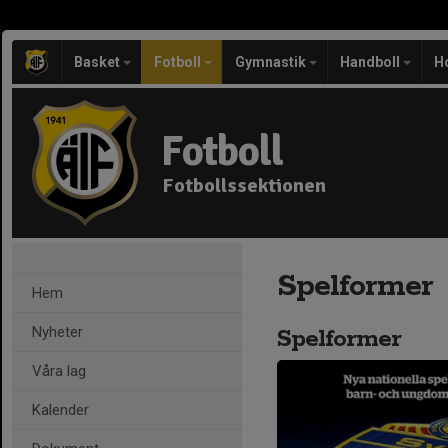
Basket
Fotboll
Gymnastik
Handboll
H
Fotboll
Fotbollssektionen
Spelformer
Hem
Nyheter
Spelformer
Våra lag
Kalender