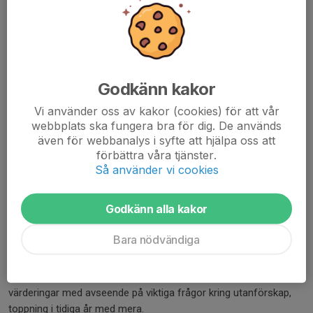
Tel:
073-362 87 77
E-post: henrik.otterbeck@snowcap.se
Stiftelsen Dunross
Godkänn kakor
Vi använder oss av kakor (cookies) för att vår
webbplats ska fungera bra för dig. De används
även för webbanalys i syfte att hjälpa oss att
förbättra våra tjänster.
Så använder vi cookies
Godkänn alla kakor
Bara nödvändiga
Föreningar som erhåller stöd från
Stiftelsen
har gemensamma
värderingar med avseende på viktiga frågor kring utanförskap,
toppning i tidiga år med mera.