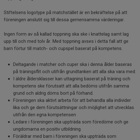
Stiftelsens logotype på matchstället är en bekräftelse på att
föreningen anslutit sig till dessa gemensamma värderingar.
Ingen form av så kallad toppning ska ske i knattelag samt lag
upp till och med tolv år. Med toppning avses i detta fall att ge
barn förtur till match- och cupspel baserat på kompetens.
Deltagande i matcher och cuper ska i denna ålder baseras
på träningsflit och utifrån grundtanken att alla ska vara med.
I äldre åldersklasser kan uttagning baserat på träning och
kompetens ske förutsatt att alla bedöms utifrån samma
grund och aldrig döms bort på förhand.
Föreningen ska aktivt arbeta för att behandla alla individer
lika och ge dem förutsättningar och möjlighet att utvecklas
utifrån den egna kompetensen
Ledare i föreningen ska uppträda som föredöme och ge
ungdomarna en positiv utbildning.
Föräldrar med barn i föreningen ska uppträda som