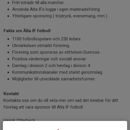
Fritt inträde till alla matcher.
Använda Älta IFs logga i egen marknadsföring
Ytterligare sponsring ( tröjtryck, evenemang, mm ) .
Fakta om Älta IF fotboll
1100 fotbollsspelare och 250 ledare.
Utmärkelsen utmärkt förening.
Förening som sponsras av stiftelsen Dunross.
Positiva värderingar och socialt ansvar.
Damlag i division 2 och herrlag i divison 4.
Kommunikationskanaler med starkt genomslag.
Möjligheter till utvecklade samarbetsformer.
Kontakt
Kontakta oss om du vill veta mer om vad det innebär för ditt
företag att vara sponsor till Älta IF fotboll.
Henrik Otterbeck
Sponsoransvarig