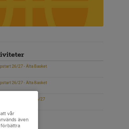
viteter
start 26/27 - Älta Basket
start 26/27 - Älta Basket
et Säsongsuppstart 26/27
att vår
 används även
 förbättra