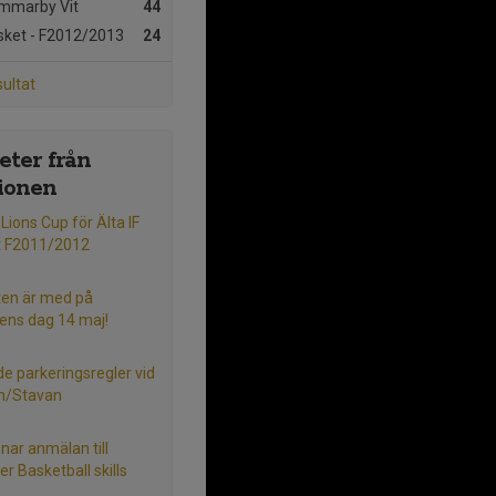
mmarby Vit
44
ket - F2012/2013
24
sultat
ter från
ionen
i Lions Cup för Älta IF
t F2011/2012
en är med på
lens dag 14 maj!
e parkeringsregler vid
en/Stavan
nar anmälan till
 Basketball skills