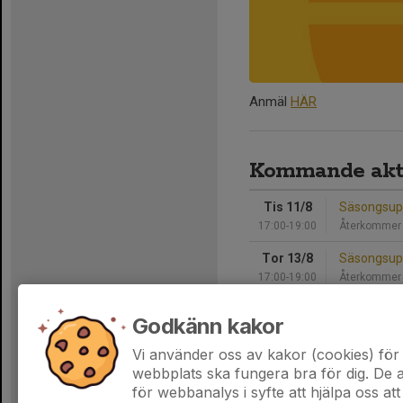
Anmäl
HÄR
Kommande akti
Tis 11/8
Säsongsupp
17:00-19:00
Återkommer
Tor 13/8
Säsongsupp
17:00-19:00
Återkommer
Sön 16/8
Lagaktivit
Godkänn kakor
17:00-19:00
Återkommer
Vi använder oss av kakor (cookies) för 
Hela kalendern
webbplats ska fungera bra för dig. De
för webbanalys i syfte att hjälpa oss att