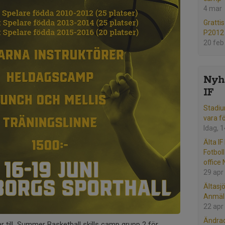
4 mar
Grattis
P2012 
20 feb
Nyhe
IF
Stadiu
vara f
Idag, 
Älta IF
Fotbol
office
29 apr
Ältasj
Anmäl 
22 apr
Ändrad
ar till Summer Basketball skills camp grupp 2 för