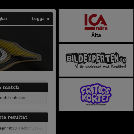
jkar
Logga in
a match
match inbokad
te resultat
apr 10:30
| Flickor U13 - Lions Basket Cup