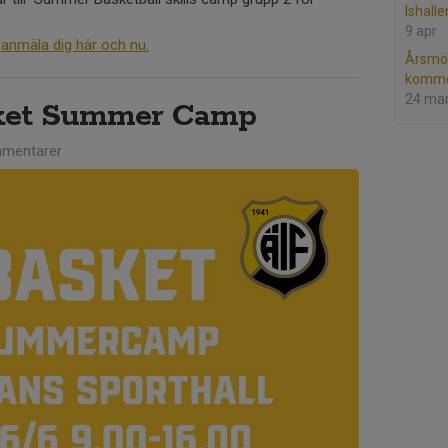
Ishall
9 apr
 anmäla dig här och nu.
Årsmöt
komme
24 ma
sket Summer Camp
mentarer