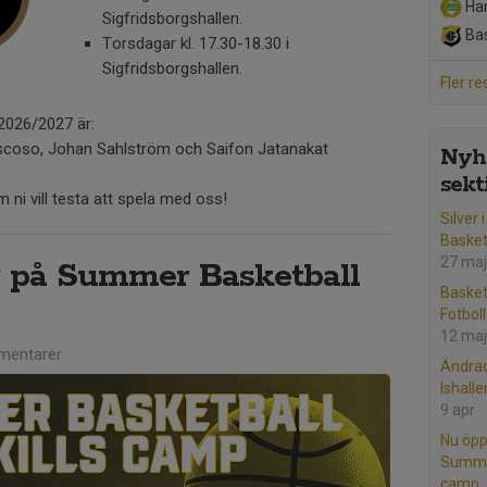
Ha
Sigfridsborgshallen.
Bas
Torsdagar kl. 17.30-18.30 i
Sigfridsborgshallen.
Fler re
2026/2027 är:
oscoso, Johan Sahlström och Saifon Jatanakat
Nyhe
sekt
 ni vill testa att spela med oss!
Silver 
Baske
27 maj
r på Summer Basketball
Basket
Fotbol
12 maj
mentarer
Ändrad
Ishall
9 apr
Nu öpp
Summer
camp