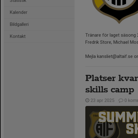
Statistik
Kalender
Bildgalleri
Tränare för laget säsong 
Kontakt
Fredrik Store, Michael M
Mejla kansliet@altaif.se om
Platser kva
skills camp
23 apr 2025
0 kom