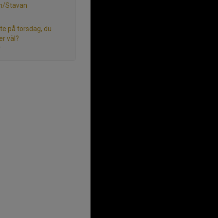
en/Stavan
e på torsdag, du
r väl?
r