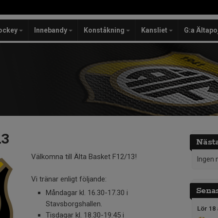
ockey
Innebandy
Konståkning
Kansliet
G:a Ältapo
13
Näst
Välkomna till Älta Basket F12/13!
Ingen 
Vi tränar enligt följande:
Senas
Måndagar kl. 16.30-17.30 i
Stavsborgshallen.
Lör 18 
Tisdagar kl. 18.30-19:45 i