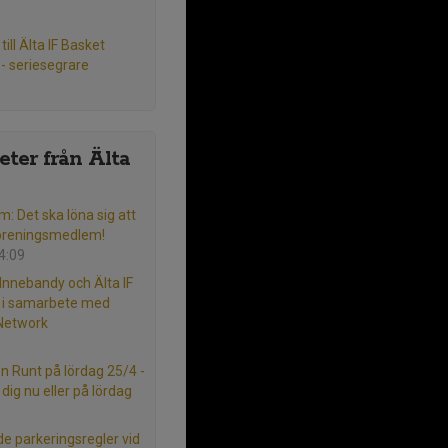
 till Älta IF Basket
- seriesegrare
ter från Älta
m: Det ska löna sig att
öreningsmedlem!
14:09
 Innebandy och Älta IF
l i samarbete med
 Network
ön Runt på lördag 25/4 -
dig nu eller på lördag
e parkeringsregler vid