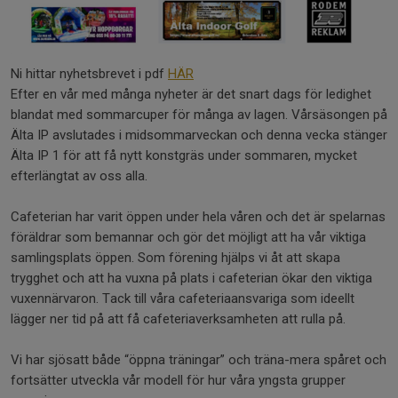
Ni hittar nyhetsbrevet i pdf
HÄR
Efter en vår med många nyheter är det snart dags för ledighet
blandat med sommarcuper för många av lagen. Vårsäsongen på
Älta IP avslutades i midsommarveckan och denna vecka stänger
Älta IP 1 för att få nytt konstgräs under sommaren, mycket
efterlängtat av oss alla.
Cafeterian har varit öppen under hela våren och det är spelarnas
föräldrar som bemannar och gör det möjligt att ha vår viktiga
samlingsplats öppen. Som förening hjälps vi åt att skapa
trygghet och att ha vuxna på plats i cafeterian ökar den viktiga
vuxennärvaron. Tack till våra cafeteriaansvariga som ideellt
lägger ner tid på att få cafeteriaverksamheten att rulla på.
Vi har sjösatt både “öppna träningar” och träna-mera spåret och
fortsätter utveckla vår modell för hur våra yngsta grupper