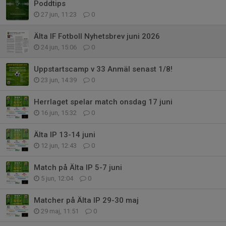
Poddtips
27 jun, 11:23
0
Älta IF Fotboll Nyhetsbrev juni 2026
24 jun, 15:06
0
Uppstartscamp v 33 Anmäl senast 1/8!
23 jun, 14:39
0
Herrlaget spelar match onsdag 17 juni
16 jun, 15:32
0
Älta IP 13-14 juni
12 jun, 12:43
0
Match på Älta IP 5-7 juni
5 jun, 12:04
0
Matcher på Älta IP 29-30 maj
29 maj, 11:51
0