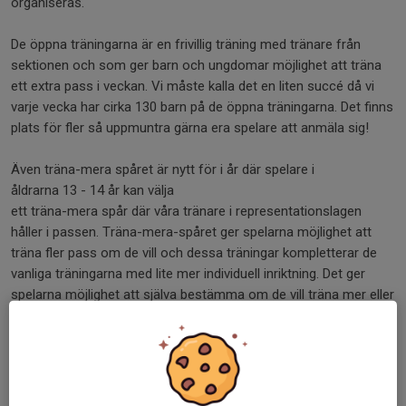
organiseras.
De öppna träningarna är en frivillig träning med tränare från
sektionen och som ger barn och ungdomar möjlighet att träna
ett extra pass i veckan. Vi måste kalla det en liten succé då vi
varje vecka har cirka 130 barn på de öppna träningarna. Det finns
plats för fler så uppmuntra gärna era spelare att anmäla sig!
Även träna-mera spåret är nytt för i år där spelare i
åldrarna 13 - 14 år kan välja
ett träna-mera spår där våra tränare i representationslagen
håller i passen. Träna-mera-spåret ger spelarna möjlighet att
träna fler pass om de vill och dessa träningar kompletterar de
vanliga träningarna med lite mer individuell inriktning. Det ger
spelarna möjlighet att själva bestämma om de vill träna mer eller
mindre.
Vi har även dragit i gång det vi kallar mikroutbildningar. Tanken är
att vi vid 3 till 5 tillfällen per år erbjuder utbildningar på mellan
90 - 120 minuter för att utveckla våra ledare i sitt ideella