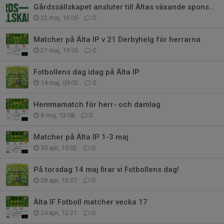
Gårdssällskapet ansluter till Ältas växande sponsorfamilj!
22 maj, 16:05
0
Matcher på Älta IP v 21 Derbyhelg för herrarna
21 maj, 19:26
0
Fotbollens dag idag på Älta IP
14 maj, 09:03
0
Hemmamatch för herr- och damlag
8 maj, 13:08
0
Matcher på Älta IP 1-3 maj
30 apr, 15:02
0
På torsdag 14 maj firar vi Fotbollens dag!
28 apr, 13:07
0
Älta IF Fotboll matcher vecka 17
24 apr, 12:21
0