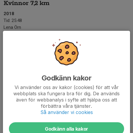
Kvinnor 7,2 km
2018
Tid: 25:48
Lena Örn
Män 7,2 km
2009
Tid: 22:28
Tobias Lundgren Spårvägen
Godkänn kakor
Kvinnor 13,4 km
Vi använder oss av kakor (cookies) för att vår
2022
webbplats ska fungera bra för dig. De används
Tid: 48:11
även för webbanalys i syfte att hjälpa oss att
Camilla Elofsson Terrible Tuesdays AC samt tränare i Fotboll
förbättra våra tjänster.
F2015
Så använder vi cookies
Män 13,4 km
Godkänn alla kakor
2000