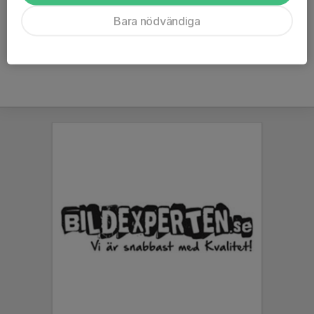
Tid: 42:34
Bara nödvändiga
Jonny Petreä Hässelby Friidrott