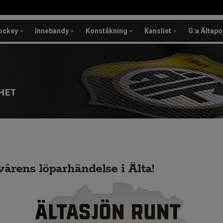
ockey
Innebandy
Konståkning
Kansliet
G:a Ältapo
HET
vårens löparhändelse i Älta!