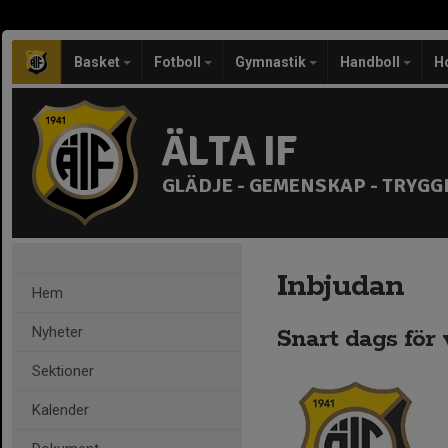
Basket
Fotboll
Gymnastik
Handboll
H
ÄLTA IF
GLÄDJE - GEMENSKAP - TRYGG
Inbjudan
Hem
Nyheter
Snart dags för 
Sektioner
Kalender