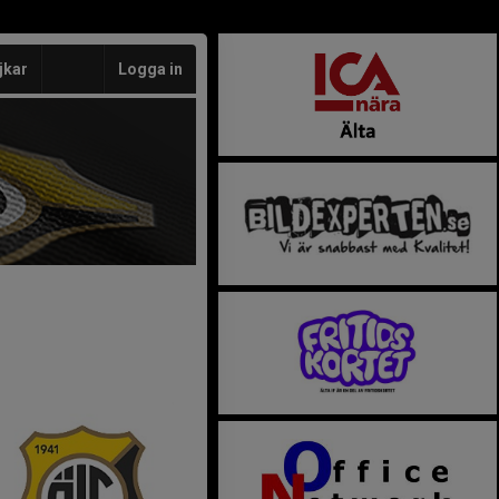
jkar
Logga in