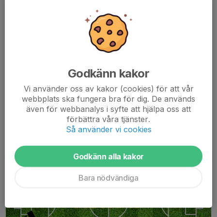
Damerna tar emot Skogås Trångsunds FF på lördag, välkomna
till Älta IP för att se en bra match som avslutar damernas
vårsäsong på Älta IP.
Följ laget på instagram, där får du matchrapporter och inblickar i
deras...
Läs mer
Godkänn kakor
Vi använder oss av kakor (cookies) för att vår
webbplats ska fungera bra för dig. De används
Fotboll
även för webbanalys i syfte att hjälpa oss att
Match på Älta IP 5-7 juni
förbättra våra tjänster.
Så använder vi cookies
5 jun, 12:04
0 kommentarer
Godkänn alla kakor
Bara nödvändiga