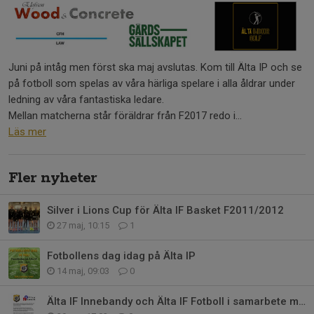
Juni på intåg men först ska maj avslutas. Kom till Älta IP och se
på fotboll som spelas av våra härliga spelare i alla åldrar under
ledning av våra fantastiska ledare.
Mellan matcherna står föräldrar från F2017 redo i...
Läs mer
Fler nyheter
Silver i Lions Cup för Älta IF Basket F2011/2012
27 maj, 10:15
1
Fotbollens dag idag på Älta IP
14 maj, 09:03
0
Älta IF Innebandy och Älta IF Fotboll i samarbete med office Network