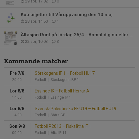
29 apr, 17:02
0
Köp biljetter till Våruppvisning den 10 maj
28 apr, 14:50
1
Ältasjön Runt på lördag 25/4 - Anmäl dig nu eller på lördag
22 apr, 10:03
3
Kommande matcher
Fre 7/8
Sörskogens IF 1
–
Fotboll HU17
20:00
Fotboll
| Sörskogens BP 1
Lör 8/8
Essinge IK
–
Fotboll Herrar A
14:00
Fotboll
| Essinge IP 1
Lör 8/8
Svensk-Palestinska FF U19
–
Fotboll HU19
14:00
Fotboll
| Sätra BP 1
Sön 9/8
Fotboll P2013
–
Fisksätra IF 1
00:00
Fotboll
| Älta IP 11