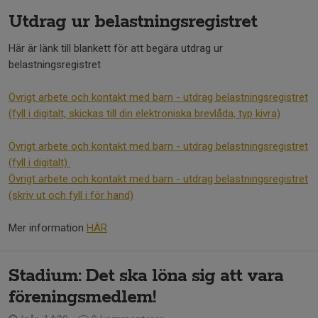
Utdrag ur belastningsregistret
Här är länk till blankett för att begära utdrag ur
belastningsregistret
Övrigt arbete och kontakt med barn - utdrag belastningsregistret
(fyll i digitalt, skickas till din elektroniska brevlåda, typ kivra)
Övrigt arbete och kontakt med barn - utdrag belastningsregistret
(fyll i digitalt)
Övrigt arbete och kontakt med barn - utdrag belastningsregistret
(skriv ut och fyll i för hand)
Mer information
HÄR
Stadium: Det ska löna sig att vara
föreningsmedlem!