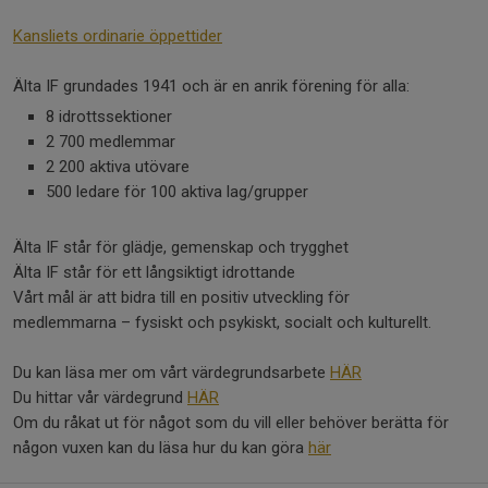
Kansliets ordinarie öppettider
Älta IF grundades 1941 och är en anrik förening för alla:
8 idrottssektioner
2 700 medlemmar
2 200 aktiva utövare
500 ledare för 100 aktiva lag/grupper
Älta IF står för glädje, gemenskap och trygghet
Älta IF står för ett långsiktigt idrottande
Vårt mål är att bidra till en positiv utveckling för
medlemmarna – fysiskt och psykiskt, socialt och kulturellt.
Du kan läsa mer om vårt värdegrundsarbete
HÄR
Du hittar vår värdegrund
HÄR
Om du råkat ut för något som du vill eller behöver berätta för
någon vuxen kan du läsa hur du kan göra
här