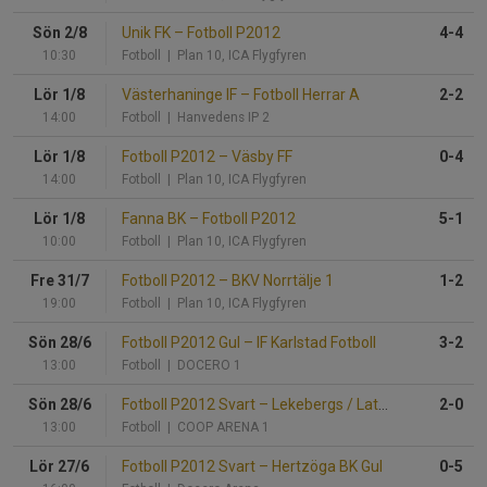
Sön 2/8
Unik FK
–
Fotboll P2012
4-4
10:30
Fotboll
| Plan 10, ICA Flygfyren
Lör 1/8
Västerhaninge IF
–
Fotboll Herrar A
2-2
14:00
Fotboll
| Hanvedens IP 2
Lör 1/8
Fotboll P2012
–
Väsby FF
0-4
14:00
Fotboll
| Plan 10, ICA Flygfyren
Lör 1/8
Fanna BK
–
Fotboll P2012
5-1
10:00
Fotboll
| Plan 10, ICA Flygfyren
Fre 31/7
Fotboll P2012
–
BKV Norrtälje 1
1-2
19:00
Fotboll
| Plan 10, ICA Flygfyren
Sön 28/6
Fotboll P2012 Gul
–
IF Karlstad Fotboll
3-2
13:00
Fotboll
| DOCERO 1
Sön 28/6
Fotboll P2012 Svart
–
Lekebergs / Latorps IF
2-0
13:00
Fotboll
| COOP ARENA 1
Lör 27/6
Fotboll P2012 Svart
–
Hertzöga BK Gul
0-5