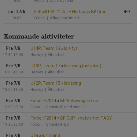
16:00
Fotboll
| Docero Arena
Lör 27/6
Fotboll P2012 Gul
–
Hertzöga BK Grön
4-7
16:00
Fotboll
| Villagatan 9mot9
Kommande aktiviteter
Fre 7/8
U14P, Team 13
»
Is + fys
17:30-19:40
Hockey
| Älta Ishall.
Fre 7/8
U10P, Team 17
»
Isträning (halvplan)
18:00-18:50
Hockey
| Älta ishall
Fre 7/8
U12P, Team 15
»
Isträning
18:00-18:50
Hockey
| Älta ishall
Fre 7/8
Fotboll F2014
»
BP Volkswagen cup
19:00-20:30
Fotboll
| Grimsta IP med omnejd
Fre 7/8
Fotboll F2014
»
BP CUP - match mot TÄBY
19:30-20:30
Fotboll
| Grimsta IP B3
Fre 7/8
U18
»
Is träning