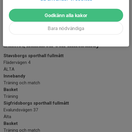
Ältahallen
Almvägen 2 B
Godkänn alla kakor
138 30 ÄLTA
Bara nödvändiga
Telefonnummer till vaktmästare: 08 718 89 61
Basket, handboll och innebandy
Stavsborgs sporthall fullmått
Flädervägen 4
ÄLTA
Innebandy
Träning och match
Basket
Träning
Sigfridsborgs sporthall fullmått
Evalundsvägen 37
Älta
Basket
Träning och match