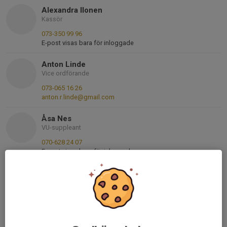
Alexandra Ilonen
Kassör
073-350 99 96
E-post visas bara för inloggade
Anton Linde
Vice ordförande
073-065 16 26
anton.r.linde@gmail.com
Åsa Nes
VU-suppleant
070-628 24 07
E-post visas bara för inloggade
Oscar Hammar
Sektionsansvarig Basket
070-939 02 82
oscarhammar@yahoo.se