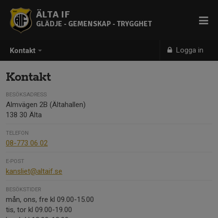
ÄLTA IF
GLÄDJE - GEMENSKAP - TRYGGHET
Logga in
Kontakt
Kontakt
BESÖKSADRESS
Almvägen 2B (Ältahallen)
138 30 Älta
TELEFON
08-773 06 02
E-POST
kansliet@altaif.se
BESÖKSTIDER
mån, ons, fre kl 09.00-15.00
tis, tor kl 09.00-19.00