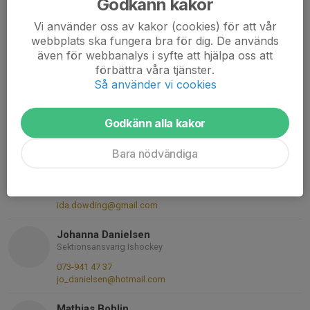
Henrik Otterbeck
Godkänn kakor
Suppleant Fotboll
Vi använder oss av kakor (cookies) för att vår
0733628777
webbplats ska fungera bra för dig. De används
073-362 87 77
även för webbanalys i syfte att hjälpa oss att
henrik.otterbeck@snowcap.se
förbättra våra tjänster.
Så använder vi cookies
Klara Hedlund
Sektionsansvarig Gymnastik
070-738 11 61
Godkänn alla kakor
klara.ingemor.hedlund@gmail.com
Bara nödvändiga
Ida Dowding
Sektionsansvarig Handboll
072-249 37 13
ida.dowding@gmail.com
Johanna Danielsen
Sektionsansvarig Ishockey
073-941 47 37
jo_danielsen@hotmail.com
Mathias Bohlin