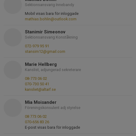
Sektionsansvarig Innebandy
Mobil visas bara för inloggade
mathias.bohlin@outlook.com
Stanimir Simeonov
Sektionsansvarig Konståkning
072-979 95 91
stansim12@gmail.com
Marie Hellberg
Kanslist, adjungerad sekreterare
08-773 06 02
070-730 50 41
kansliet@altaif.se
Mia Moisander
Föreningskonsulent adj styrelse
08 773 06 02
070-656 83 26
E-post visas bara för inloggade