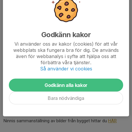
Du kan läsa mer om vårt värdegrundsarbete
HÄR
Du hittar vår värdegrund
HÄR
Godkänn kakor
Älta IF
Vi använder oss av kakor (cookies) för att vår
webbplats ska fungera bra för dig. De används
Organisationsnummer: 814000-2307
även för webbanalys i syfte att hjälpa oss att
Föreningsnummer: 04636
förbättra våra tjänster.
Så använder vi cookies
Stadgar
Ishallens historia
Godkänn alla kakor
Ninni Jernberg var ordförande i Hockeysektionen år 2000-2001.
Bara nödvändiga
Under år 2001 uppfördes istältet vid Älta IP, det som sedan blev
startskottet för nuvarande Ältahallen.
Ninnis sammanställning av bilder från bygget hittar du
HÄR