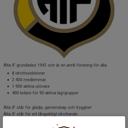
Älta IF grundades 1941 och är en anrik förening för alla:
8 idrottssektioner
2 400 medlemmar
1 900 aktiva utövare
400 ledare för 90 aktiva lag/grupper
Älta IF står för glädje, gemenskap och trygghet
Älta IF står för ett långsiktigt idrottande
Vårt mål är att bidra till en positiv utveckling för
medlemmarna – fysiskt och psykiskt, socialt och kulturellt.