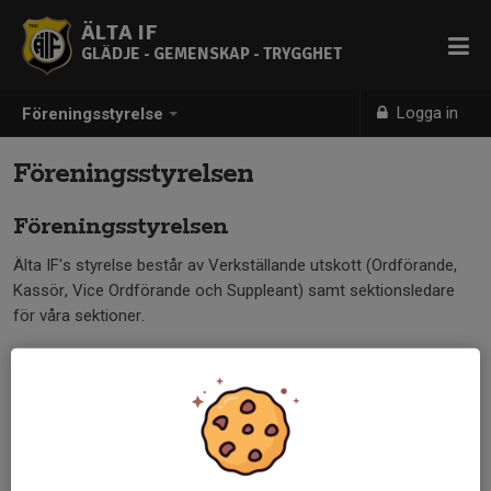
ÄLTA IF
GLÄDJE - GEMENSKAP - TRYGGHET
Logga in
Föreningsstyrelse
Föreningsstyrelsen
Föreningsstyrelsen
Älta IF's styrelse består av Verkställande utskott (Ordförande,
Kassör, Vice Ordförande och Suppleant) samt sektionsledare
för våra sektioner.
Du hittar kontaktuppgifter under fliken Kontakt