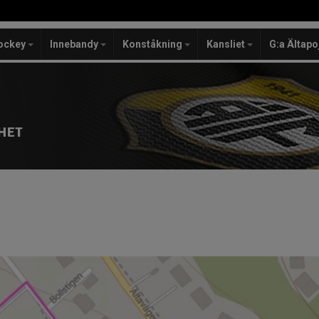
ockey
Innebandy
Konståkning
Kansliet
G:a Ältapo
HET