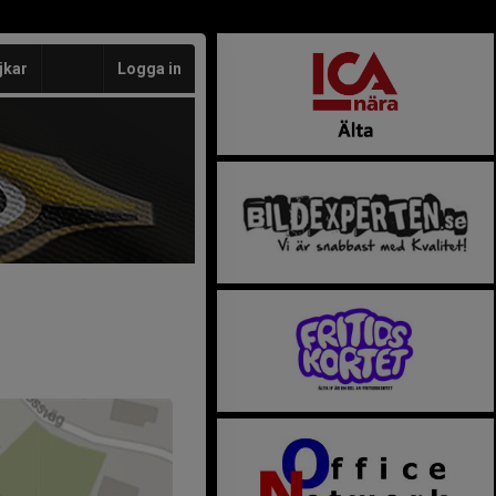
jkar
Logga in