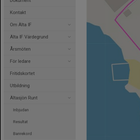
Dokument
Kontakt
Om Älta IF
Älta IF Värdegrund
Årsmöten
För ledare
Fritidskortet
Utbildning
Ältasjön Runt
Inbjudan
Resultat
Banrekord