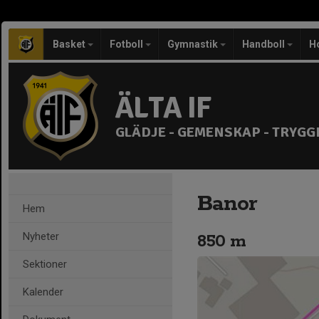
Basket
Fotboll
Gymnastik
Handboll
H
ÄLTA IF
GLÄDJE - GEMENSKAP - TRYGG
Banor
Hem
Nyheter
850 m
Sektioner
Kalender