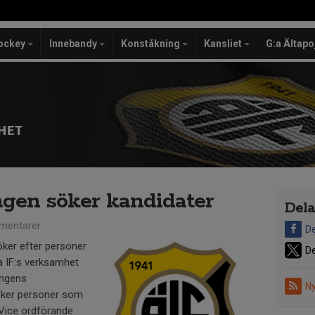
ockey
Innebandy
Konståkning
Kansliet
G:a Ältapo
HET
gen söker kandidater
Dela
mentarer
De
öker efter personer
De
ta IF:s verksamhet
ingens
Ny
söker personer som
a Vice ordförande