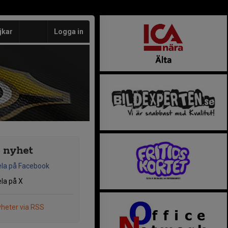
jkar
Logga in
 nyhet
la på Facebook
la på X
heter via RSS