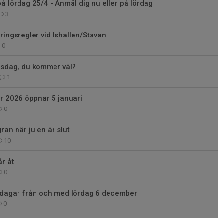
på lördag 25/4 - Anmäl dig nu eller på lördag
3
ingsregler vid Ishallen/Stavan
0
rsdag, du kommer väl?
1
för 2026 öppnar 5 januari
0
ran när julen är slut
10
r åt
0
a dagar från och med lördag 6 december
0