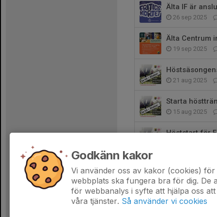
Älta IF är anslu
26 sep 2025
Älta Centrum in
19 sep 2025
Höstsäsongens 
21 aug 2025
Starta höstträ
15 aug 2025
Höststart för F
7 aug 2025
Godkänn kakor
Träna med Fris
Vi använder oss av kakor (cookies) för 
2 jul 2025
0
webbplats ska fungera bra för dig. De
för webbanalys i syfte att hjälpa oss att
våra tjänster.
Så använder vi cookies