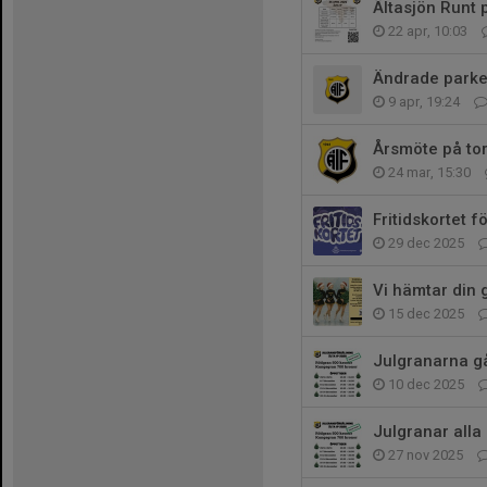
Ältasjön Runt 
22 apr, 10:03
Ändrade parker
9 apr, 19:24
Årsmöte på to
24 mar, 15:30
Fritidskortet 
29 dec 2025
Vi hämtar din g
15 dec 2025
Julgranarna gå
10 dec 2025
Julgranar all
27 nov 2025