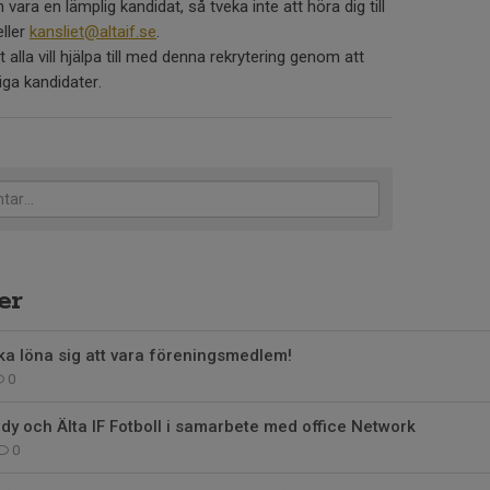
ara en lämplig kandidat, så tveka inte att höra dig till
eller
kansliet@altaif.se
.
alla vill hjälpa till med denna rekrytering genom att
ga kandidater.
er
ka löna sig att vara föreningsmedlem!
0
ndy och Älta IF Fotboll i samarbete med office Network
0