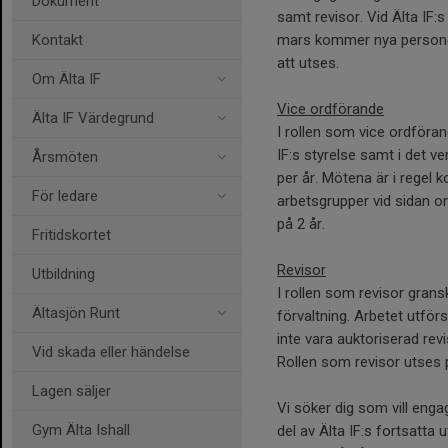
Dokument
samt revisor. Vid Älta IF:
Kontakt
mars kommer nya personer 
att utses.
Om Älta IF
Vice ordförande
Älta IF Värdegrund
I rollen som vice ordföran
IF:s styrelse samt i det v
Årsmöten
per år. Mötena är i regel k
För ledare
arbetsgrupper vid sidan 
på 2 år.
Fritidskortet
Revisor
Utbildning
I rollen som revisor gran
Ältasjön Runt
förvaltning. Arbetet utför
inte vara auktoriserad r
Vid skada eller händelse
Rollen som revisor utses p
Lagen säljer
Vi söker dig som vill enga
Gym Älta Ishall
del av Älta IF:s fortsatta 