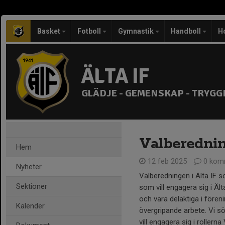
Basket
Fotboll
Gymnastik
Handboll
H
ÄLTA IF
GLÄDJE - GEMENSKAP - TRYGG
Valberednin
Hem
12 feb 2025
0 kom
Nyheter
Valberedningen i Älta IF s
Sektioner
som vill engagera sig i Äl
och vara delaktiga i fören
Kalender
övergripande arbete. Vi 
vill engagera sig i rollern