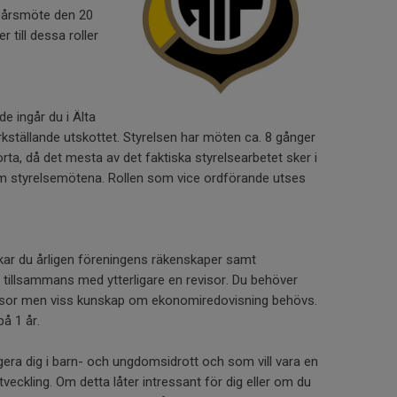
s årsmöte den 20
till dessa roller
de ingår du i Älta
erkställande utskottet. Styrelsen har möten ca. 8 gånger
orta, då det mesta av det faktiska styrelsearbetet sker i
om styrelsemötena. Rollen som vice ordförande utses
skar du årligen föreningens räkenskaper samt
s tillsammans med ytterligare en revisor. Du behöver
evisor men viss kunskap om ekonomiredovisning behövs.
å 1 år.
gera dig i barn- och ungdomsidrott och som vill vara en
utveckling. Om detta låter intressant för dig eller om du