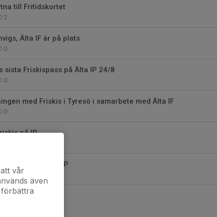
tna till Fritidskortet
2
vigs, Älta IF är på plats
0
sista Friskispass på Älta IP 24/8
0
ningen med Friskis i Tyresö i samarbete med Älta IF
0
riskis på IP
0
kis på söndag på IP
att vår
 används även
 förbättra