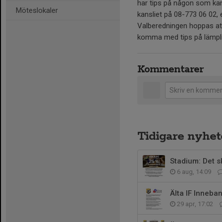
har tips på någon som kan v
Möteslokaler
kansliet på 08-773 06 02, 
Valberedningen hoppas att 
komma med tips på lämpli
Kommentarer
Tidigare nyhet
Stadium: Det s
6 aug, 14:09
Älta IF Inneba
29 apr, 17:02