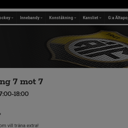
ockey
Innebandy
Konståkning
Kansliet
G:a Ältapo
ng 7 mot 7
7:00-18:00
P
m vill träna extra!