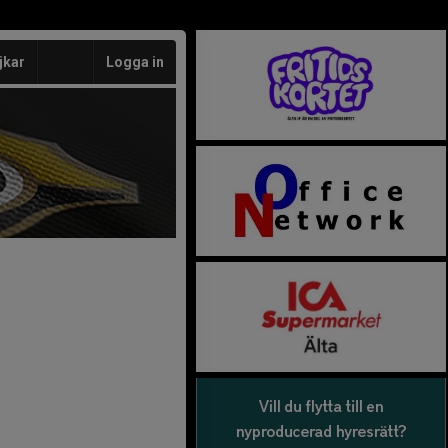
jkar
Logga in