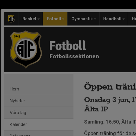
Basket
Fotboll
Gymnastik
Handboll
H
Fotboll
Fotbollssektionen
Öppen träni
Hem
Onsdag 3 jun, 1
Nyheter
Älta IP
Våra lag
Samling: 16:50, Älta I
Kalender
Öppen träning för de so