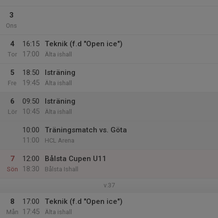
3
Ons
4
16:15
Teknik (f.d "Open ice")
17:00
Tor
Älta ishall
5
18:50
Isträning
19:45
Fre
Älta ishall
6
09:50
Isträning
10:45
Lör
Älta ishall
10:00
Träningsmatch vs. Göta
11:00
HCL Arena
7
12:00
Bålsta Cupen U11
18:30
Sön
Bålsta Ishall
v.37
8
17:00
Teknik (f.d "Open ice")
17:45
Mån
Älta ishall