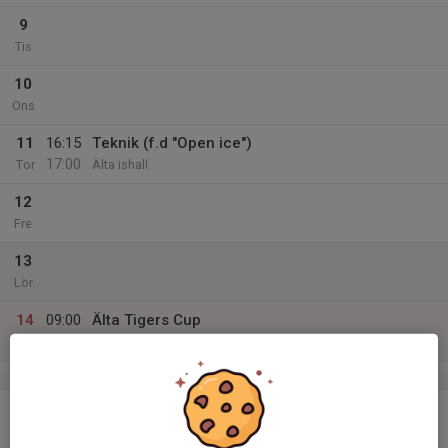
9
Tis
10
Ons
11
16:15
Teknik (f.d "Open ice")
17:00
Tor
Älta ishall
12
Fre
13
Lör
14
09:00
Älta Tigers Cup
16:00
Sön
Älta ishall
v.38
15
17:00
Teknik (f.d "Open ice")
17:45
Mån
Älta ishall