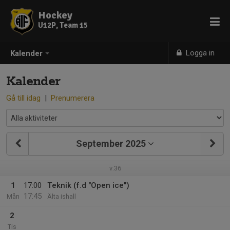
Hockey
U12P, Team 15
Logga in
Kalender
Kalender
Gå till idag
|
Prenumerera
September 2025
v.36
1
17:00
Teknik (f.d "Open ice")
17:45
Mån
Älta ishall
2
Tis