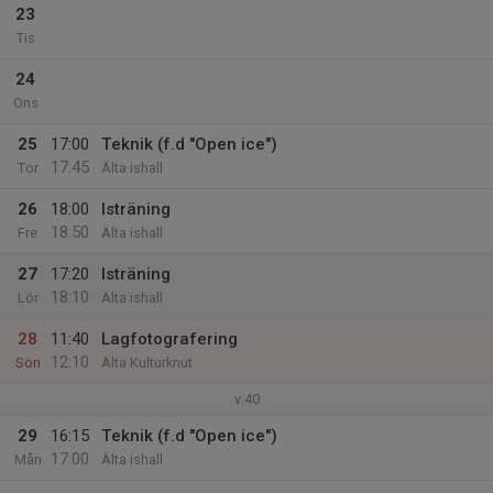
23
Tis
24
Ons
25
17:00
Teknik (f.d "Open ice")
17:45
Tor
Älta ishall
26
18:00
Isträning
18:50
Fre
Älta ishall
27
17:20
Isträning
18:10
Lör
Älta ishall
28
11:40
Lagfotografering
12:10
Sön
Älta Kulturknut
v.40
29
16:15
Teknik (f.d "Open ice")
17:00
Mån
Älta ishall