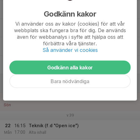
16
Godkänn kakor
Tis
Vi använder oss av kakor (cookies) för att vår
17
webbplats ska fungera bra för dig. De används
Ons
även för webbanalys i syfte att hjälpa oss att
18
16:15
Teknik (f.d "Open ice")
förbättra våra tjänster.
17:00
Så använder vi cookies
Tor
Älta ishall
19
Godkänn alla kakor
Fre
20
08:00
SHT Cup den 20 och 21 september
Bara nödvändiga
20:00
Lör
HCL Arena
21
Sön
v.39
22
16:15
Teknik (f.d "Open ice")
17:00
Mån
Älta ishall