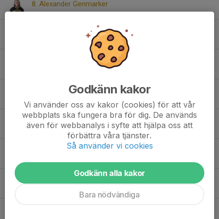
8. Alexander Genmarker
11. Alfred Björklund
18. Anton Björve
Godkänn kakor
38. August Ekblad Wennerhult
Vi använder oss av kakor (cookies) för att vår
webbplats ska fungera bra för dig. De används
45. Ben Lundgren
även för webbanalys i syfte att hjälpa oss att
förbättra våra tjänster.
Så använder vi cookies
Dolt namn
Godkänn alla kakor
32. Jonathan Karlsson
Bara nödvändiga
7. Josef Röjme