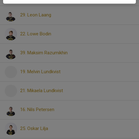
29. Leon Laang
22. Lowe Bodin
39. Maksim Razumikhin
19. Melvin Lundkvist
21. Mikaela Lundkvist
16. Nils Petersen
25. Oskar Lilja