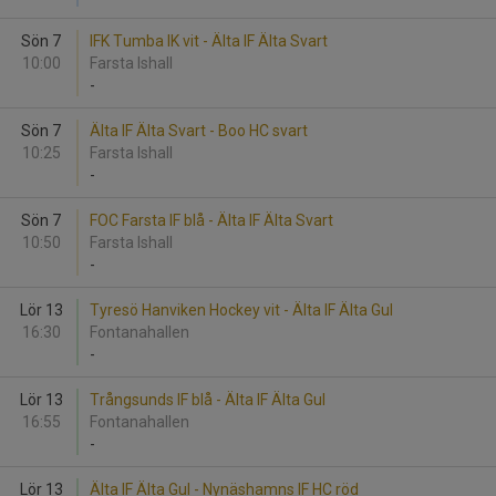
Sön 7
IFK Tumba IK vit - Älta IF Älta Svart
10:00
Farsta Ishall
-
Sön 7
Älta IF Älta Svart - Boo HC svart
10:25
Farsta Ishall
-
Sön 7
FOC Farsta IF blå - Älta IF Älta Svart
10:50
Farsta Ishall
-
Lör 13
Tyresö Hanviken Hockey vit - Älta IF Älta Gul
16:30
Fontanahallen
-
Lör 13
Trångsunds IF blå - Älta IF Älta Gul
16:55
Fontanahallen
-
Lör 13
Älta IF Älta Gul - Nynäshamns IF HC röd