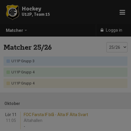
Hockey
U12P, Team 15
Logga in
Matcher
Matcher 25/26
U11P Grupp 3
U11P Grupp 4
U11P Grupp 4
Oktober
Lör 11
FOC Farsta IF blå - Älta IF Älta Svart
11:05
Ältahallen
-