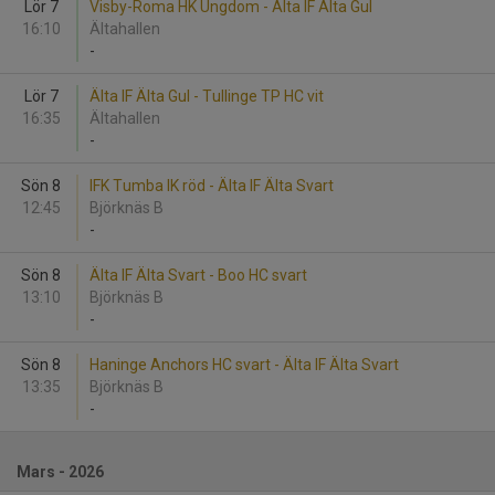
Lör 7
Visby-Roma HK Ungdom - Älta IF Älta Gul
16:10
Ältahallen
-
Lör 7
Älta IF Älta Gul - Tullinge TP HC vit
16:35
Ältahallen
-
Sön 8
IFK Tumba IK röd - Älta IF Älta Svart
12:45
Björknäs B
-
Sön 8
Älta IF Älta Svart - Boo HC svart
13:10
Björknäs B
-
Sön 8
Haninge Anchors HC svart - Älta IF Älta Svart
13:35
Björknäs B
-
Mars - 2026