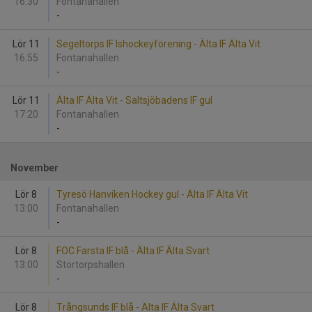
16:30
Fontanahallen
-
Lör 11
Segeltorps IF Ishockeyförening - Älta IF Älta Vit
16:55
Fontanahallen
-
Lör 11
Älta IF Älta Vit - Saltsjöbadens IF gul
17:20
Fontanahallen
-
November
Lör 8
Tyresö Hanviken Hockey gul - Älta IF Älta Vit
13:00
Fontanahallen
-
Lör 8
FOC Farsta IF blå - Älta IF Älta Svart
13:00
Stortorpshallen
-
Lör 8
Trångsunds IF blå - Älta IF Älta Svart