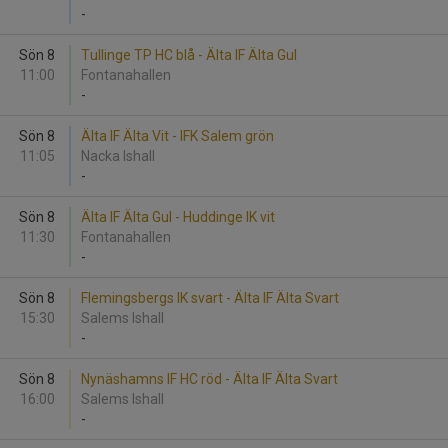
-
Sön 8
Tullinge TP HC blå - Älta IF Älta Gul
11:00
Fontanahallen
-
Sön 8
Älta IF Älta Vit - IFK Salem grön
11:05
Nacka Ishall
-
Sön 8
Älta IF Älta Gul - Huddinge IK vit
11:30
Fontanahallen
-
Sön 8
Flemingsbergs IK svart - Älta IF Älta Svart
15:30
Salems Ishall
-
Sön 8
Nynäshamns IF HC röd - Älta IF Älta Svart
16:00
Salems Ishall
-