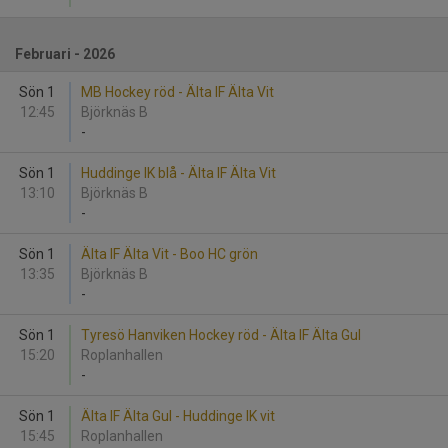
Februari - 2026
Sön 1
MB Hockey röd - Älta IF Älta Vit
12:45
Björknäs B
-
Sön 1
Huddinge IK blå - Älta IF Älta Vit
13:10
Björknäs B
-
Sön 1
Älta IF Älta Vit - Boo HC grön
13:35
Björknäs B
-
Sön 1
Tyresö Hanviken Hockey röd - Älta IF Älta Gul
15:20
Roplanhallen
-
Sön 1
Älta IF Älta Gul - Huddinge IK vit
15:45
Roplanhallen