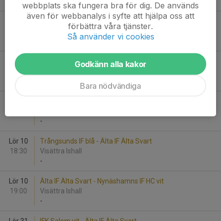
-
webbplats ska fungera bra för dig. De används
även för webbanalys i syfte att hjälpa oss att
Lör 10
Hammarby IF EXTRA - Älta IF Älta Gul
förbättra våra tjänster.
15:30
Ishuset
Så använder vi cookies
-
Lör 10
Älta IF Älta Gul - Trångsunds IF vit
Godkänn alla kakor
15:55
Ishuset
-
Bara nödvändiga
Lör 10
Flemingsbergs IK gul - Älta IF Älta Svart
18:00
Visättra Ishall
-
Lör 10
Trångsunds IF blå - Älta IF Älta Svart
18:30
Visättra Ishall
-
Lör 10
Älta IF Älta Svart - Nynäshamns IF HC vit
19:00
Visättra Ishall
-