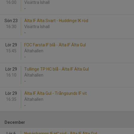
16:00
Visättra Ishall
-
Sön 23
Älta IF Älta Svart - Huddinge IK röd
16:30
Visättra Ishall
-
Lör 29
FOC Farsta IF blå - Älta IF Älta Gul
15:45
Ältahallen
-
Lör 29
Tullinge TP HC blå - Älta IF Älta Gul
16:10
Ältahallen
-
Lör 29
Älta IF Älta Gul - Trångsunds IF vit
16:35
Ältahallen
-
December
Lör 6
Nynäshamns IF HC röd - Älta IF Älta Gul