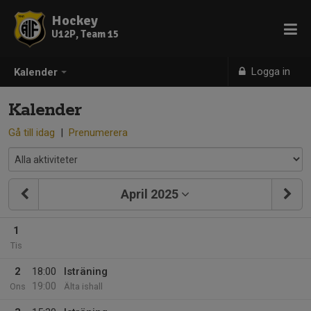
Hockey
U12P, Team 15
Logga in
Kalender
Kalender
Gå till idag
|
Prenumerera
April 2025
1
Tis
2
18:00
Isträning
19:00
Ons
Älta ishall