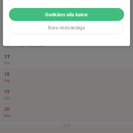
14
Mån
Godkänn alla kakor
15
18:00
Isträning
Bara nödvändiga
19:00
Tis
Älta ishall
16
18:00
Isträning
19:00
Ons
Älta ishall
17
Tor
18
Fre
19
Lör
20
Sön
v.17