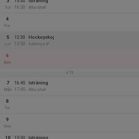
3
15:30
Isträning
16:30
Tor
Älta ishall
4
Fre
5
12:30
Hockeyskoj
13:50
Lör
Kärrtorps IP
6
Sön
v.15
7
16:45
Isträning
17:45
Mån
Älta ishall
8
Tis
9
Ons
10
15:30
Isträning