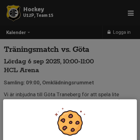
Hockey
U12P, Team 15
Logga in
Kalender
Träningsmatch vs. Göta
Lördag 6 sep 2025, 10:00-11:00
HCL Arena
Samling: 09:00, Omklädningsrummet
Vi är inbjudna till Göta Traneberg för att spela lite
träningsmatcher mot dem. Vi får komma med två lag.
Först till kvarn 🤩