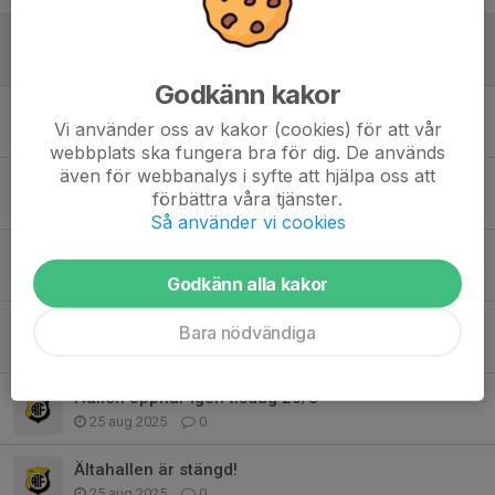
Inställd träning 23 november!
17 nov 2025
0
Godkänn kakor
Nu på söndag 19 oktober börjar skridskoskolan igen 11.00.
Vi använder oss av kakor (cookies) för att vår
14 okt 2025
0
webbplats ska fungera bra för dig. De används
även för webbanalys i syfte att hjälpa oss att
En god nyhet i ishallen
förbättra våra tjänster.
6 okt 2025
0
Så använder vi cookies
Fritidskortet
26 sep 2025
0
Godkänn alla kakor
Skridskoskolan HT 2025/VT 2026
Bara nödvändiga
9 sep 2025
0
Hallen öppnar igen tisdag 26/8
25 aug 2025
0
Ältahallen är stängd!
25 aug 2025
0