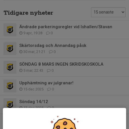
Tidigare nyheter
Ändrade parkeringsregler vid Ishallen/Stavan
9 apr, 19:28
0
Skärtorsdag och Annandag påsk
30 mar, 21:21
0
SÖNDAG 8 MARS INGEN SKRIDSKOSKOLA
5 mar, 22:43
0
Upphämtning av julgranar!
15 dec 2025
0
Söndag 14/12
13 dec 2025
0
ÄNTLIGEN DAGS FÖR JULGRANAR!
27 nov 2025
0