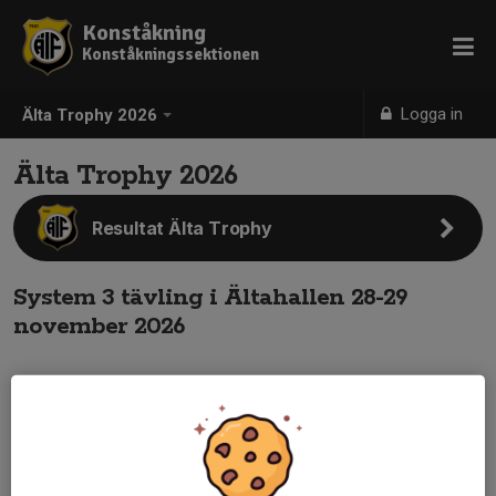
Konståkning
Konståkningssektionen
Logga in
Älta Trophy 2026
Älta Trophy 2026
Resultat Älta Trophy
System 3 tävling i Ältahallen 28-29
november 2026
På uppdrag av Svenska Konståkningsförbundet kommer Älta if
konståkning att arrangera System 3 tävling i Ältahallen.
28-29 november 2026
9-20 Lördag