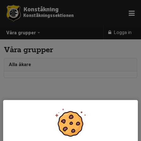
Konståkning
Konståkningssektionen
Logga in
Våra grupper
Våra grupper
Alla åkare