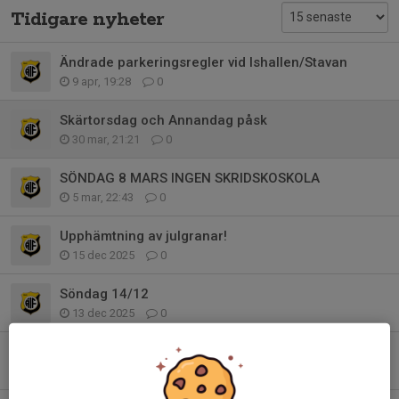
Tidigare nyheter
Ändrade parkeringsregler vid Ishallen/Stavan
9 apr, 19:28
0
Skärtorsdag och Annandag påsk
30 mar, 21:21
0
SÖNDAG 8 MARS INGEN SKRIDSKOSKOLA
5 mar, 22:43
0
Upphämtning av julgranar!
15 dec 2025
0
Söndag 14/12
13 dec 2025
0
ÄNTLIGEN DAGS FÖR JULGRANAR!
27 nov 2025
0