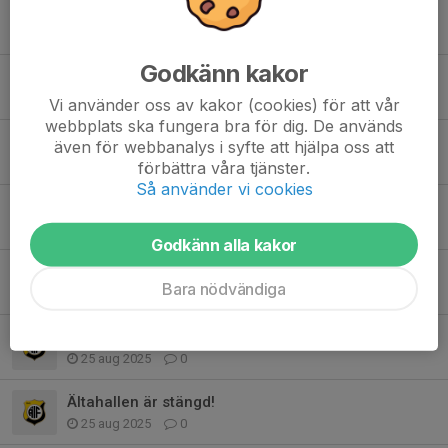
Inställd träning 23 november!
17 nov 2025
0
Godkänn kakor
Nu på söndag 19 oktober börjar skridskoskolan igen 11.00.
14 okt 2025
0
Vi använder oss av kakor (cookies) för att vår
webbplats ska fungera bra för dig. De används
En god nyhet i ishallen
även för webbanalys i syfte att hjälpa oss att
6 okt 2025
0
förbättra våra tjänster.
Så använder vi cookies
Fritidskortet
26 sep 2025
0
Godkänn alla kakor
Skridskoskolan HT 2025/VT 2026
Bara nödvändiga
9 sep 2025
0
Hallen öppnar igen tisdag 26/8
25 aug 2025
0
Ältahallen är stängd!
25 aug 2025
0