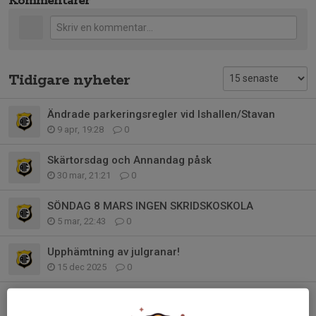
Kommentarer
Tidigare nyheter
Ändrade parkeringsregler vid Ishallen/Stavan
9 apr, 19:28
0
Skärtorsdag och Annandag påsk
30 mar, 21:21
0
SÖNDAG 8 MARS INGEN SKRIDSKOSKOLA
5 mar, 22:43
0
Upphämtning av julgranar!
15 dec 2025
0
Söndag 14/12
13 dec 2025
0