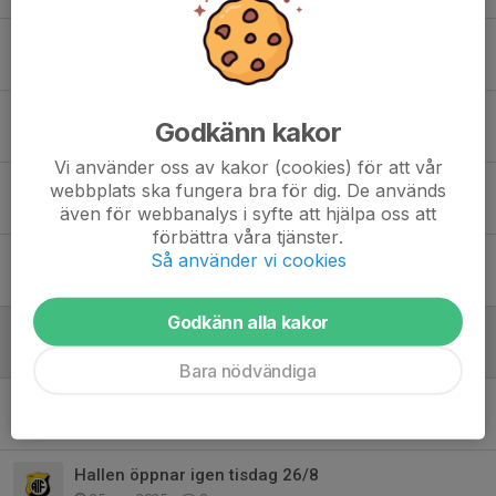
ÄNTLIGEN DAGS FÖR JULGRANAR!
27 nov 2025
0
Inställd träning 23 november!
Godkänn kakor
17 nov 2025
0
Vi använder oss av kakor (cookies) för att vår
Nu på söndag 19 oktober börjar skridskoskolan igen 11.00.
webbplats ska fungera bra för dig. De används
även för webbanalys i syfte att hjälpa oss att
14 okt 2025
0
förbättra våra tjänster.
Så använder vi cookies
En god nyhet i ishallen
6 okt 2025
0
Godkänn alla kakor
Fritidskortet
26 sep 2025
0
Bara nödvändiga
Skridskoskolan HT 2025/VT 2026
9 sep 2025
0
Hallen öppnar igen tisdag 26/8