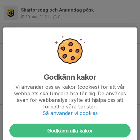
Skärtorsdag och Annandag påsk
30 mar, 21:21
0
SÖNDAG 8 MARS INGEN SKRIDSKOSKOLA
5 mar, 22:43
0
Upphämtning av julgranar!
15 dec 2025
0
Söndag 14/12
Godkänn kakor
13 dec 2025
0
Vi använder oss av kakor (cookies) för att vår
ÄNTLIGEN DAGS FÖR JULGRANAR!
webbplats ska fungera bra för dig. De används
27 nov 2025
0
även för webbanalys i syfte att hjälpa oss att
förbättra våra tjänster.
Inställd träning 23 november!
Så använder vi cookies
17 nov 2025
0
Godkänn alla kakor
Nu på söndag 19 oktober börjar skridskoskolan igen 11.00.
14 okt 2025
0