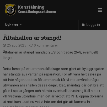
Konståkning
Konståkningssektionen
Logga in
Nyheter
Ältahallen är stängd!
25 aug 2025
0 kommentarer
Ältahallen är stängd måndag 25/8 och tisdag 26/8, eventuellt
längre.
Detta beror på ett ammoniakläckage som gjort att kylaggregaten
har stängts av i väntan på reparation. För att vara helt säkra på
att inte någon utsätts för ammoniak får vi inte använda några
utrymmen alls i hallen dessa dagar. Idag, måndag, går det bra att
gå in i spelargången och hämta eventuell utrustning ifall ni t ex
vill fysträna utomhus, men det är viktigt att INTE öppna dörrarna
ut mot isen. Just nu vet vi inte om det går att komma in i