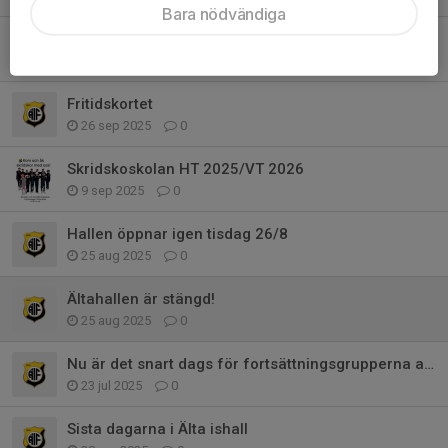
Bara nödvändiga
En god nyhet i ishallen
6 okt 2025
0
Fritidskortet
26 sep 2025
0
Skridskoskolan HT 2025/VT 2026
9 sep 2025
0
Hallen öppnar igen tisdag 26/8
25 aug 2025
0
Ältahallen är stängd!
25 aug 2025
0
Nu är det snart dags för fortsättningsgrupperna att anmäla sig.
23 jul 2025
0
Sista dagarna i Älta ishall