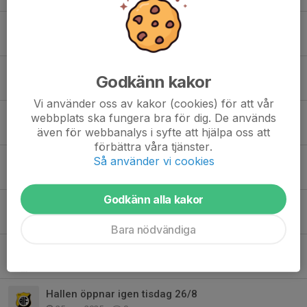
ÄNTLIGEN DAGS FÖR JULGRANAR!
27 nov 2025
0
Inställd träning 23 november!
Godkänn kakor
17 nov 2025
0
Vi använder oss av kakor (cookies) för att vår
Nu på söndag 19 oktober börjar skridskoskolan igen 11.00.
webbplats ska fungera bra för dig. De används
även för webbanalys i syfte att hjälpa oss att
14 okt 2025
0
förbättra våra tjänster.
Så använder vi cookies
En god nyhet i ishallen
6 okt 2025
0
Godkänn alla kakor
Fritidskortet
26 sep 2025
0
Bara nödvändiga
Skridskoskolan HT 2025/VT 2026
9 sep 2025
0
Hallen öppnar igen tisdag 26/8