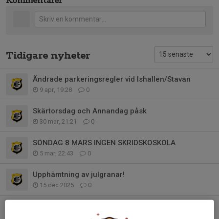
Kommentarer
Tidigare nyheter
Ändrade parkeringsregler vid Ishallen/Stavan
9 apr, 19:28
0
Skärtorsdag och Annandag påsk
30 mar, 21:21
0
SÖNDAG 8 MARS INGEN SKRIDSKOSKOLA
5 mar, 22:43
0
Upphämtning av julgranar!
15 dec 2025
0
Söndag 14/12
13 dec 2025
0