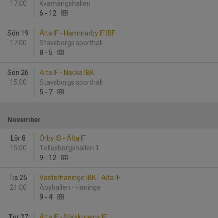
17:00
Kvarnängshallen
6
-
12
Sön 19
Älta IF - Hammarby IF IBF
17:00
Stavsborgs sporthall
8
-
5
Sön 26
Älta IF - Nacka IBK
15:00
Stavsborgs sporthall
5
-
7
November
Lör 8
Örby IS - Älta IF
15:00
Tellusborgshallen 1
9
-
12
Tis 25
Västerhaninge IBK - Älta IF
21:00
Åbyhallen - Haninge
9
-
4
Tor 27
Älta IF - Sörskogens IF