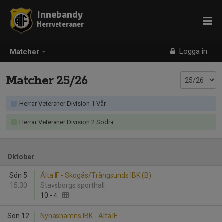
Innebandy
Herrveteraner
Logga in
Matcher
Matcher 25/26
Herrar Veteraner Division 1 Vår
Herrar Veteraner Division 2 Södra
Oktober
Sön 5
Älta IF - Skogås/Trångsunds IBK (B)
15:30
Stavsborgs sporthall
10
-
4
Sön 12
Nynäshamns IBK - Älta IF