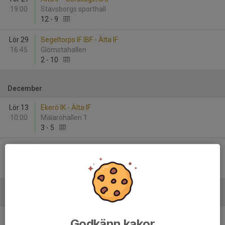
19:00
Stavsborgs sporthall
12
-
9
Lör 29
Segeltorps IF IBF - Älta IF
16:45
Glömstahallen
2
-
10
December
Lör 13
Ekerö IK - Älta IF
10:00
Mälaröhallen 1
3
-
5
Sön 21
Älta IF - FBI Tullinge
17:15
Stavsborgs sporthall
15
-
6
Januari - 2026
Sön 18
Älta IF - Skogås/Trångsunds IBK
Godkänn kakor