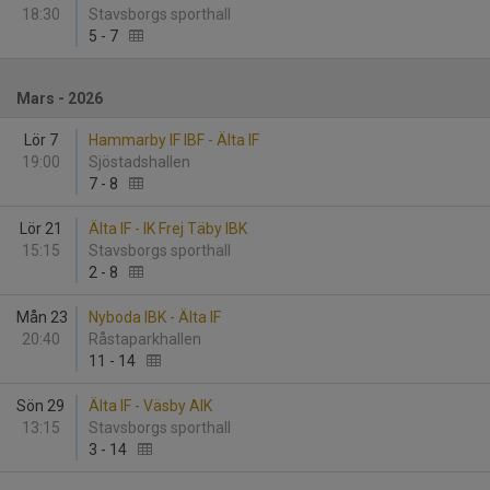
18:30
Stavsborgs sporthall
5
-
7
Mars - 2026
Lör 7
Hammarby IF IBF - Älta IF
19:00
Sjöstadshallen
7
-
8
Lör 21
Älta IF - IK Frej Täby IBK
15:15
Stavsborgs sporthall
2
-
8
Mån 23
Nyboda IBK - Älta IF
20:40
Råstaparkhallen
11
-
14
Sön 29
Älta IF - Väsby AIK
13:15
Stavsborgs sporthall
3
-
14