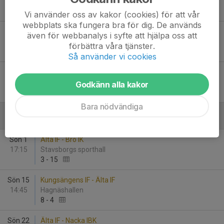
17:15
Stavsborgs sporthall
4
-
2
Vi använder oss av kakor (cookies) för att vår
webbplats ska fungera bra för dig. De används
Lör 24
Täby FC - Älta IF
även för webbanalys i syfte att hjälpa oss att
13:30
Hägerneholmshallen
förbättra våra tjänster.
8
-
6
Så använder vi cookies
Sön 25
Västerhaninge IBK - Älta IF
19:30
Åbyhallen - Haninge
Godkänn alla kakor
8
-
4
Bara nödvändiga
Februari - 2026
Sön 1
Älta IF - Bro IK
17:15
Stavsborgs sporthall
3
-
15
Sön 15
Kungsängens IF - Älta IF
14:45
Hagnäshallen
8
-
4
Sön 22
Älta IF - Nacka IBK