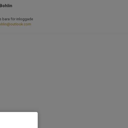
Bohlin
s bara för inloggade
ohlin@outlook.com