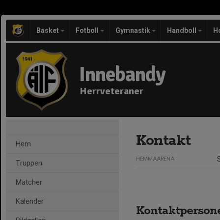
Basket
Fotboll
Gymnastik
Handboll
H
Innebandy
Herrveteraner
Kontakt
Hem
HEMMAARENA
Truppen
Matcher
Kalender
Kontaktperson