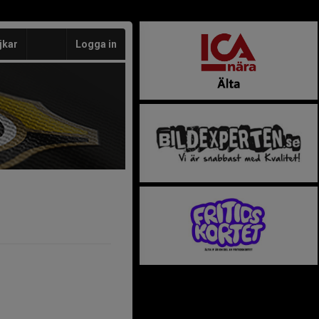
jkar
Logga in