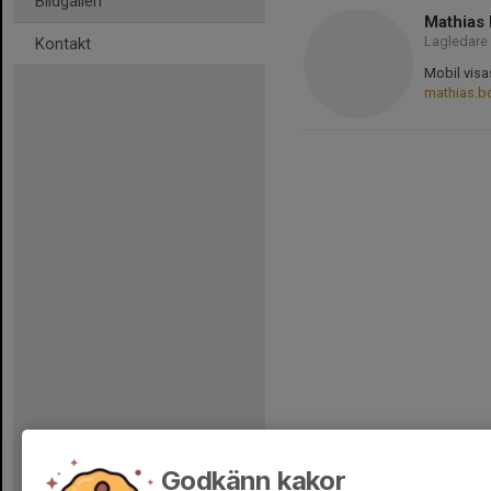
Bildgalleri
Mathias 
Lagledare
Kontakt
Mobil visa
mathias.b
Godkänn kakor