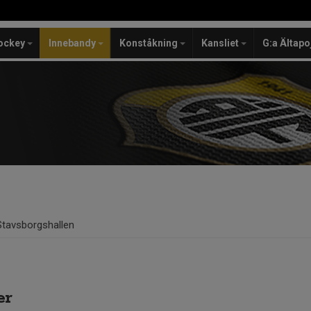
ockey
Innebandy
Konståkning
Kansliet
G:a Ältapo
Stavsborgshallen
er